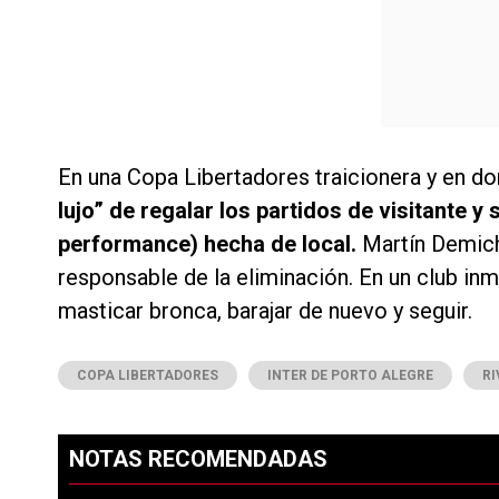
En una Copa Libertadores traicionera y en do
lujo” de regalar los partidos de visitante y
performance) hecha de local.
Martín Demiche
responsable de la eliminación. En un club in
masticar bronca, barajar de nuevo y seguir.
COPA LIBERTADORES
INTER DE PORTO ALEGRE
RI
NOTAS RECOMENDADAS
Este listado muestra los artículos con más comentarios en los ú
PUBLICIDAD