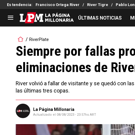
Es tendencia
:
Francisco Ortega River
River Tigre
Pablo Lon
ÚLTIMAS NOTICIAS
M
LIGA PROFESIONAL
TORNEOS
RiverPlate
Noticias
Copa Sudamericana
Siempre por fallas pro
Tabla de posiciones
Copa Argentina
eliminaciones de Rive
Fixture
Selección Argentina
Reserva
River volvió a fallar de visitante y se quedó con l
las últimas tres copas.
La Página Millonaria
Actualizado el
08/08/2023 - 23:57hs ART