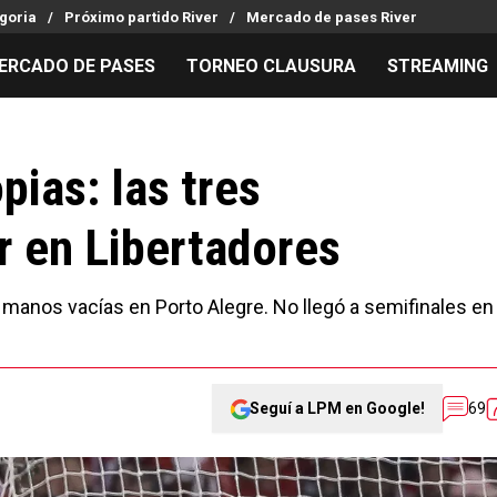
goria
Próximo partido River
Mercado de pases River
ERCADO DE PASES
TORNEO CLAUSURA
STREAMING
MILLONARIOS
LPM PARA EL HINCHA
APUESTA
Mercado de Pases
Streaming
Noticias
pias: las tres
Análisis tácticos
Entradas
Guías
r en Libertadores
Juanfer Quintero
Hinchas
Códigos
Chacho Coudet
Los goles de River
Pronósti
Ex River
Entrevistas
Apuesta d
as manos vacías en Porto Alegre. No llegó a semifinales en
Seguí a LPM en Google!
69