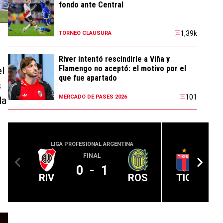
fondo ante Central
1,39k
TORNEO CLAUSURA
River intentó rescindirle a Viña y
Flamengo no aceptó: el motivo por el
el
que fue apartado
s
101
MERCADO DE PASES 2026
la
LIGA PROFESIONAL ARGENTINA
LIGA PROFE
FINAL
0
-
1
RIV
ROS
TIG