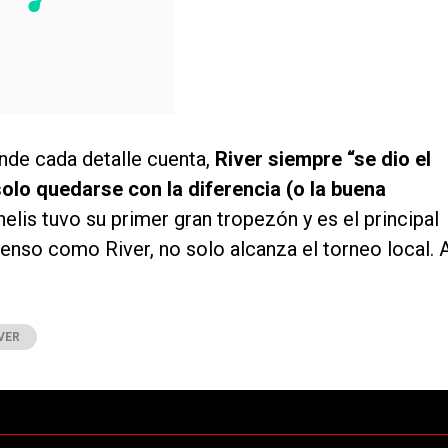
nde cada detalle cuenta,
River siempre “se dio el
 solo quedarse con la diferencia (o la buena
lis tuvo su primer gran tropezón y es el principal
menso como River, no solo alcanza el torneo local. 
VER
ltimos 7 días.