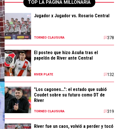
TOP LA PÁGINA MILLONARIA
Jugador x Jugador vs. Rosario Central
378
TORNEO CLAUSURA
El posteo que hizo Acuña tras el
papelón de River ante Central
132
RIVER PLATE
"Los cagones...": el estado que subió
Coudet sobre su futuro como DT de
River
319
TORNEO CLAUSURA
River fue un caos, volvió a perder y tocó