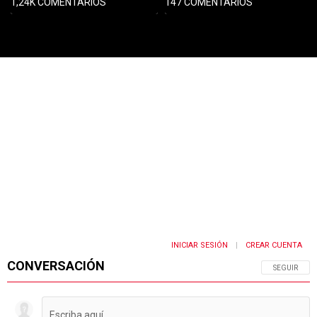
1,24K COMENTARIOS
147 COMENTARIOS
PUBLICIDAD
INICIAR SESIÓN
CREAR CUENTA
|
CONVERSACIÓN
SIGA ESTA 
SEGUIR