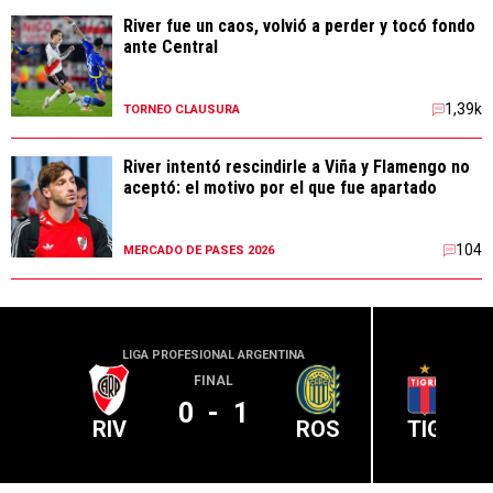
River fue un caos, volvió a perder y tocó fondo
ante Central
1,39k
TORNEO CLAUSURA
River intentó rescindirle a Viña y Flamengo no
aceptó: el motivo por el que fue apartado
104
MERCADO DE PASES 2026
LIGA PROFESIONAL ARGENTINA
LIGA PR
FINAL
0
-
1
RIV
ROS
TIG