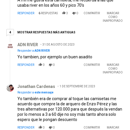
usaba river en los años 60 y pico 70’s
RESPONDER
6
RESPUESTAS
3
0
COMPARTIR
MARCAR
COMO
INAPROPIADO
4 respuestas más antiguas
MOSTRAR RESPUESTAS MÁS ANTIGUAS
4
Respuesta de ADN RIVER.
ADN RIVER
31 DE AGOSTO DE 2023
Responder a
ADN RIVER
Yo tambien, por ejemplo un buen asadito
RESPONDER
0
0
COMPARTIR
MARCAR
COMO
INAPROPIADO
Respuesta de Jonathan Cardenas.
Jonathan Cardenas
1 DE SEPTIEMBRE DE 2023
Responder a
este mensaje
Yo también era de comprar al toque las camisetas me
acuerdo que compre la de arquero de Enzo Pérez y las
tres alternativas por 120.000 para que después la vendan
por lo menos a 3 a 60 dije no soy más tanto ahora solo
espero que le pongan descuento
RESPONDER
0
0
COMPARTIR
MARCAR