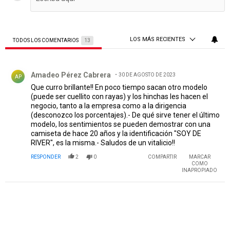
LOS MÁS RECIENTES
TODOS LOS COMENTARIOS
13
Todos los comentarios
Comentario de Amadeo Pérez Cabrera.
Amadeo Pérez Cabrera
30 DE AGOSTO DE 2023
AP
Que curro brillante!! En poco tiempo sacan otro modelo
(puede ser cuellito con rayas) y los hinchas les hacen el
negocio, tanto a la empresa como a la dirigencia
(desconozco los porcentajes).- De qué sirve tener el último
modelo, los sentimientos se pueden demostrar con una
camiseta de hace 20 años y la identificación "SOY DE
RIVER", es la misma.- Saludos de un vitalicio!!
RESPONDER
2
0
COMPARTIR
MARCAR
COMO
INAPROPIADO