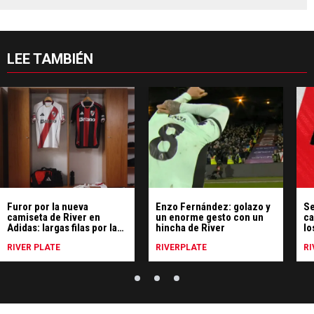
LEE TAMBIÉN
Furor por la nueva
Enzo Fernández: golazo y
Se
camiseta de River en
un enorme gesto con un
ca
Adidas: largas filas por la
hincha de River
lo
indumentaria
sa
RIVER PLATE
RIVERPLATE
RI