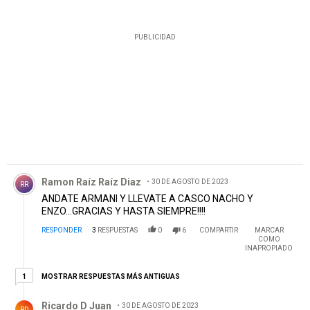
PUBLICIDAD
Comentario de Ramon Raíz Raíz Diaz.
Ramon Raíz Raíz Diaz
30 DE AGOSTO DE 2023
RR
ANDATE ARMANI Y LLEVATE A CASCO NACHO Y
ENZO...GRACIAS Y HASTA SIEMPRE!!!!
RESPONDER
3
RESPUESTAS
0
6
COMPARTIR
MARCAR
COMO
INAPROPIADO
1 respuesta más antiguas
MOSTRAR RESPUESTAS MÁS ANTIGUAS
1
Respuesta de Ricardo D Juan.
Ricardo D Juan
30 DE AGOSTO DE 2023
RD