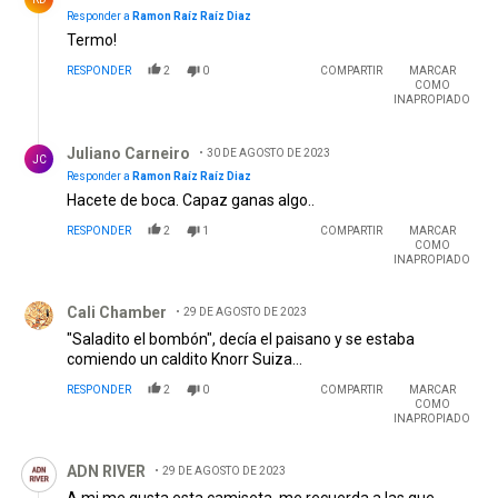
Responder a
Ramon Raíz Raíz Diaz
Termo!
RESPONDER
2
0
COMPARTIR
MARCAR
COMO
INAPROPIADO
Respuesta de Juliano Carneiro.
Juliano Carneiro
30 DE AGOSTO DE 2023
JC
Responder a
Ramon Raíz Raíz Diaz
Hacete de boca. Capaz ganas algo..
RESPONDER
2
1
COMPARTIR
MARCAR
COMO
INAPROPIADO
Comentario de Cali Chamber.
Cali Chamber
29 DE AGOSTO DE 2023
"Saladito el bombón", decía el paisano y se estaba
comiendo un caldito Knorr Suiza...
RESPONDER
2
0
COMPARTIR
MARCAR
COMO
INAPROPIADO
Comentario de ADN RIVER.
ADN RIVER
29 DE AGOSTO DE 2023
A mi me gusta esta camiseta, me recuerda a las que