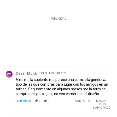
PUBLICIDAD
Comentario de Cesar Monk.
Cesar Monk
13 DE JUNIO DE 2025
CM
A mi me la suplente me parece una camiseta genérica,
tipo de las que compras para jugar con tus amigos en un
torneo. Seguramente en algunos meses me la termine
comprando, pero igual, no veo esmero en el diseño
RESPONDER
1
0
COMPARTIR
MARCAR
COMO
INAPROPIADO
Comentario de Carlos Reinoso.