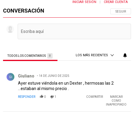
INICIAR SESIÓN
CREAR CUENTA
|
CONVERSACIÓN
SIGA ESTA 
SEGUIR
LOS MÁS RECIENTES
TODOS LOS COMENTARIOS
8
Todos los comentarios
Comentario de Giuliano .
Giuliano
14 DE JUNIO DE 2025
GI
Ayer estuve viéndola en un Dexter , hermosas las 2
...estaban al mismo precio .
RESPONDER
0
1
COMPARTIR
MARCAR
COMO
INAPROPIADO