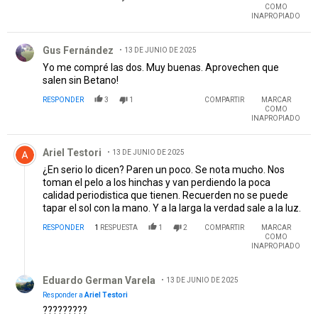
COMO
INAPROPIADO
Comentario de Gus Fernández.
Gus Fernández
13 DE JUNIO DE 2025
Yo me compré las dos. Muy buenas. Aprovechen que
salen sin Betano!
RESPONDER
3
1
COMPARTIR
MARCAR
COMO
INAPROPIADO
Comentario de Ariel Testori.
Ariel Testori
13 DE JUNIO DE 2025
¿En serio lo dicen? Paren un poco. Se nota mucho. Nos
toman el pelo a los hinchas y van perdiendo la poca
calidad periodistica que tienen. Recuerden no se puede
tapar el sol con la mano. Y a la larga la verdad sale a la luz.
RESPONDER
1
RESPUESTA
1
2
COMPARTIR
MARCAR
COMO
INAPROPIADO
Respuesta de Eduardo German Varela.
Eduardo German Varela
13 DE JUNIO DE 2025
Responder a
Ariel Testori
?????????