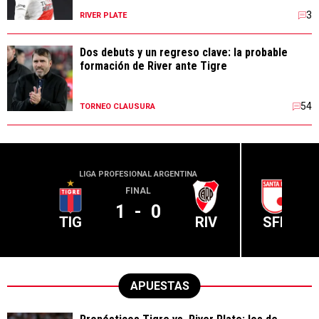
3
RIVER PLATE
Dos debuts y un regreso clave: la probable
formación de River ante Tigre
54
TORNEO CLAUSURA
LIGA PROFESIONAL ARGENTINA
CONME
FINAL
1
-
0
TIG
RIV
SFE
APUESTAS