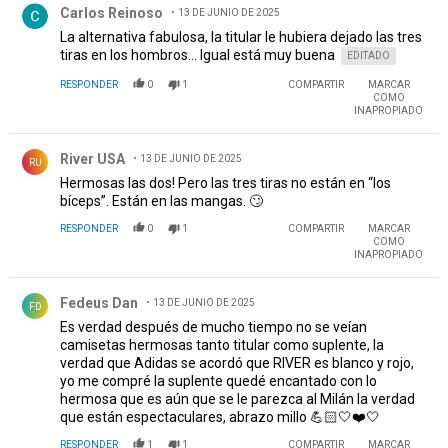
Carlos Reinoso
13 DE JUNIO DE 2025
La alternativa fabulosa, la titular le hubiera dejado las tres
tiras en los hombros... Igual está muy buena
EDITADO
RESPONDER
0
1
COMPARTIR
MARCAR
COMO
INAPROPIADO
Comentario de River USA.
River USA
13 DE JUNIO DE 2025
RU
Hermosas las dos! Pero las tres tiras no están en “los
bíceps”. Están en las mangas. 🙄
RESPONDER
0
1
COMPARTIR
MARCAR
COMO
INAPROPIADO
Comentario de Fedeus Dan.
Fedeus Dan
13 DE JUNIO DE 2025
FD
Es verdad después de mucho tiempo no se veían
camisetas hermosas tanto titular como suplente, la
verdad que Adidas se acordó que RIVER es blanco y rojo,
yo me compré la suplente quedé encantado con lo
hermosa que es aún que se le parezca al Milán la verdad
que están espectaculares, abrazo millo 💪🏻🤍❤️🤍
RESPONDER
1
1
COMPARTIR
MARCAR