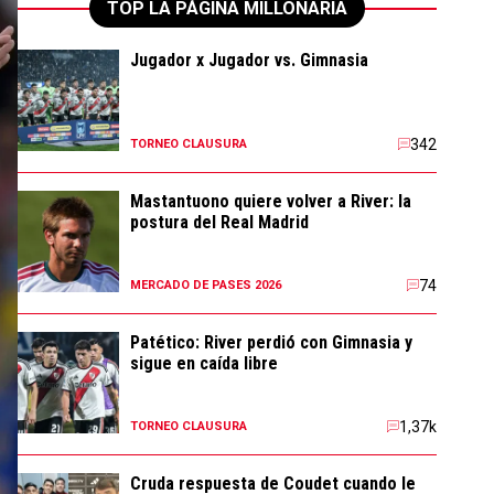
TOP LA PÁGINA MILLONARIA
Jugador x Jugador vs. Gimnasia
342
TORNEO CLAUSURA
Mastantuono quiere volver a River: la
postura del Real Madrid
74
MERCADO DE PASES 2026
Patético: River perdió con Gimnasia y
sigue en caída libre
1,37k
TORNEO CLAUSURA
Cruda respuesta de Coudet cuando le