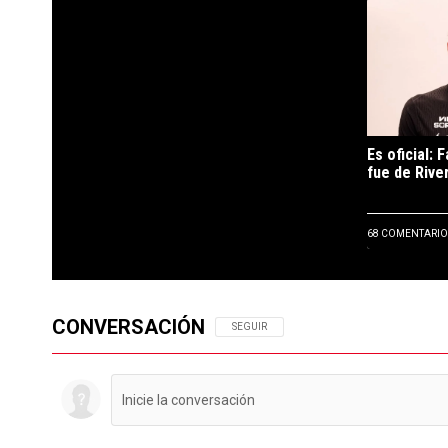
Un artículo 
Es oficial: 
fue de River
68 COMENTARIO
CONVERSACIÓN
SIGA ESTA CONVERSACIÓN PARA RECIBIR N
SEGUIR