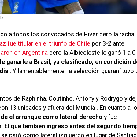
la.
ndo a todos los convocados de River pero la racha
z fue titular en el triunfo de Chile
por 3-2 ante
garon en Argentina
pero la Albiceleste le ganó 1 a 0
de ganarle a Brasil, ya clasificado, en condición d
dial
. Y lamentablemente, la selección guaraní tuvo 
tantos de Raphinha, Coutinho, Antony y Rodrygo y de
 con 13 unidades y afuera del Mundial. En cuanto a l
de el arranque como lateral derecho
y fue
r.
El que también ingresó antes del segundo tiem
 y se paró como lateral izquierdo en lugar de Santia