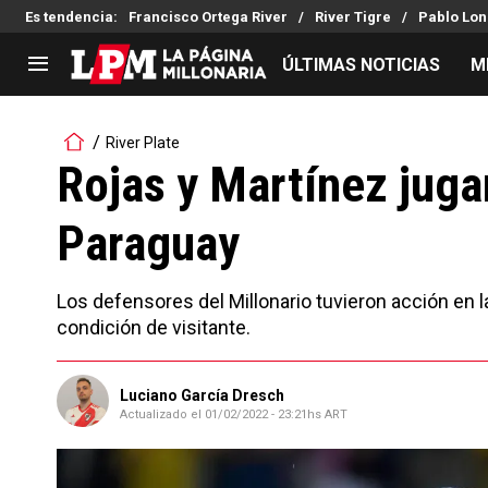
Es tendencia
:
Francisco Ortega River
River Tigre
Pablo Lon
ÚLTIMAS NOTICIAS
M
LIGA PROFESIONAL
TORNEOS
River Plate
Noticias
Copa Sudamericana
Rojas y Martínez juga
Tabla de posiciones
Copa Argentina
Paraguay
Fixture
Selección Argentina
Reserva
Los defensores del Millonario tuvieron acción en l
condición de visitante.
Luciano García Dresch
Actualizado el
01/02/2022 - 23:21hs ART