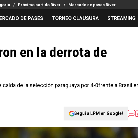
goria
Próximo partido River
Mercado de pases River
ERCADO DE PASES
TORNEO CLAUSURA
STREAMING
MILLONARIOS
LPM PARA EL HINCHA
APUESTA
Mercado de Pases
Streaming
Noticias
ron en la derrota de
Análisis tácticos
Entradas
Guías
Juanfer Quintero
Hinchas
Códigos
Chacho Coudet
Los goles de River
Pronósti
Ex River
Entrevistas
Apuesta d
a caída de la selección paraguaya por 4-0frente a Brasil e
Seguí a LPM en Google!