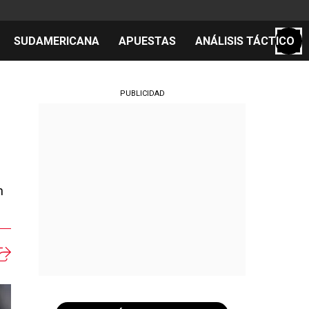
SUDAMERICANA
APUESTAS
ANÁLISIS TÁCTICO
S
PUBLICIDAD
cos
el día
n