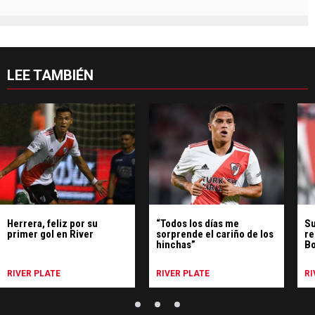
LEE TAMBIÉN
Herrera, feliz por su
“Todos los días me
Su
primer gol en River
sorprende el cariño de los
re
hinchas”
B
RIVER PLATE
RIVER PLATE
RI