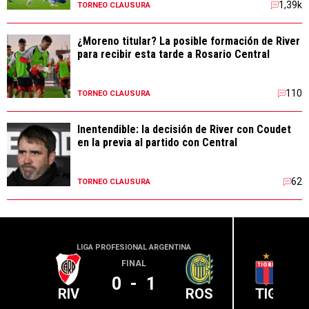
1,39k
TORNEO CLAUSURA
¿Moreno titular? La posible formación de River
para recibir esta tarde a Rosario Central
110
TORNEO CLAUSURA
Inentendible: la decisión de River con Coudet
en la previa al partido con Central
62
TORNEO CLAUSURA
LIGA PROFESIONAL ARGENTINA
LIGA PR
FINAL
0
-
1
RIV
ROS
TIG