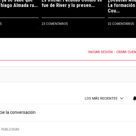
Thiago Almada ru...
fue de River y lo presen...
La formación
Cou...
S
23 COMENTARIOS
32 COMENTARIOS
INICIAR SESIÓN
CREAR CUE
OTIFICACIONES CUANDO SE PUBLIQUEN NUEVOS COMENTARIOS
|
LOS MÁS RECIENTES
cie la conversación
PUBLICIDAD