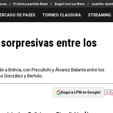
racas
Próximo partido River
Ángel Correa River
Juanfer Quint
ERCADO DE PASES
TORNEO CLAUSURA
STREAMING
MILLONARIOS
LPM PARA EL HINCHA
APUESTA
Mercado de Pases
Streaming
Noticias
sorpresivas entre los
Análisis tácticos
Entradas
Guías
Juanfer Quintero
Hinchas
Códigos
Chacho Coudet
Los goles de River
Pronósti
Ex River
Entrevistas
Apuesta d
án a Bolivia, con Pisculichi y Álvarez Balanta entre los
o González y Bertolo.
Seguí a LPM en Google!