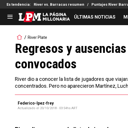
Es tendencia
:
River vs. Barracas resumen
Puntajes River Bar
ÚLTIMAS NOTICIAS
M
LIGA PROFESIONAL
TORNEOS
River Plate
Noticias
Copa Sudamericana
Regresos y ausencias 
Tabla de posiciones
Copa Argentina
convocados
Fixture
Selección Argentina
Reserva
River dio a conocer la lista de jugadores que viajar
concentrados. Pero no aparecieron Martínez, Luch
Federico-lpez-frey
Actualizado el
20/10/2018 - 03:54hs ART