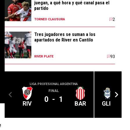
juegan, a qué hora y qué canal pasa el
partido
2
TORNEO CLAUSURA
Tres jugadores se suman a los
apartados de River en Cantilo
93
RIVER PLATE
LIGA PROFESIONAL ARGENTINA
LIGA PROFE
FINAL
0
-
1
RIV
BAR
GLP
e