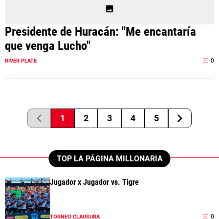
Presidente de Huracán: "Me encantaría
que venga Lucho"
0
RIVER PLATE
1
2
3
4
5
TOP LA PÁGINA MILLONARIA
Jugador x Jugador vs. Tigre
0
TORNEO CLAUSURA