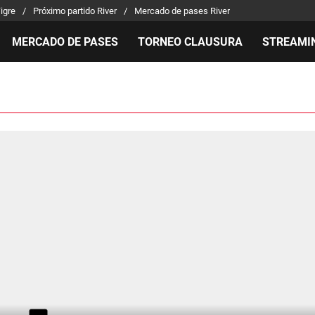
Tigre
Próximo partido River
Mercado de pases River
MERCADO DE PASES
TORNEO CLAUSURA
STREAMI
MILLONARIOS
LPM PARA EL HINCHA
APUEST
Mercado de Pases
Streaming
Noticias
Análisis tácticos
Entradas
Guías
Juanfer Quintero
Hinchas
Códigos
Chacho Coudet
Los goles de River
Pronósti
Ex River
Entrevistas
Apuesta 