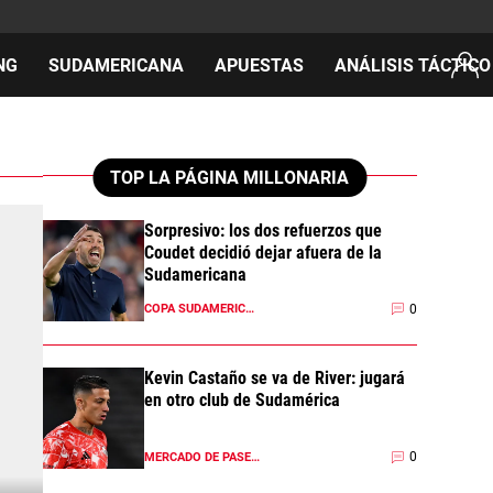
NG
SUDAMERICANA
APUESTAS
ANÁLISIS TÁCTICO
AS
TOP LA PÁGINA MILLONARIA
Sorpresivo: los dos refuerzos que
Coudet decidió dejar afuera de la
cos
Sudamericana
del día
0
COPA SUDAMERICANA 2026
Kevin Castaño se va de River: jugará
en otro club de Sudamérica
0
MERCADO DE PASES 2026