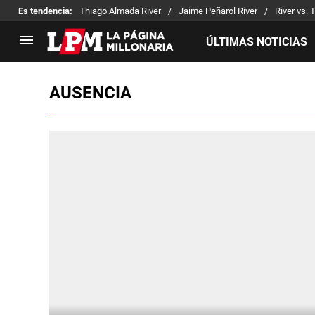
Es tendencia
:
Thiago Almada River
Jaime Peñarol River
River vs. 
ÚLTIMAS NOTICIAS
AUSENCIA
LIGA PROFESIONAL
TORNEOS
Noticias
Copa Sudamericana
Tabla de posiciones
Copa Argentina
Fixture
Selección Argentina
Reserva