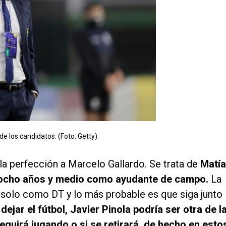
e los candidatos. (Foto: Getty).
a perfección a Marcelo Gallardo. Se trata de
Matí
 ocho años y medio como ayudante de campo.
La
e solo como DT y lo más probable es que siga junto
dejar el fútbol, Javier Pinola podría ser otra de l
guirá jugando o si se retirará, de hecho en esto