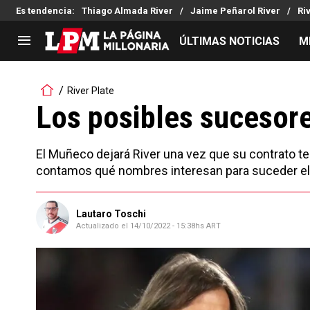
Es tendencia
:
Thiago Almada River
Jaime Peñarol River
Ri
ÚLTIMAS NOTICIAS
M
LIGA PROFESIONAL
TORNEOS
River Plate
Noticias
Copa Sudamericana
Los posibles sucesore
Tabla de posiciones
Copa Argentina
Fixture
Selección Argentina
El Muñeco dejará River una vez que su contrato ter
Reserva
contamos qué nombres interesan para suceder el DT
Lautaro Toschi
Actualizado el
14/10/2022 - 15:38hs ART