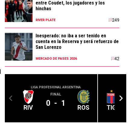
entre Coudet, los jugadores y los
hinchas
249
RIVER PLATE
Inesperado: no iba a ser tenido en
cuenta en la Reserva y será refuerzo de
San Lorenzo
42
MERCADO DE PASES 2026
l
LIGA PROFESIONAL ARGENTINA
LIGA PROFE
FINAL
0
-
1
RIV
ROS
TIG