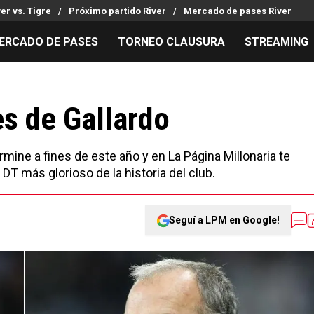
ver vs. Tigre
Próximo partido River
Mercado de pases River
ERCADO DE PASES
TORNEO CLAUSURA
STREAMING
MILLONARIOS
LPM PARA EL HINCHA
APUESTA
Mercado de Pases
Streaming
Noticias
s de Gallardo
Análisis tácticos
Entradas
Guías
Juanfer Quintero
Hinchas
Códigos
mine a fines de este año y en La Página Millonaria te
Chacho Coudet
Los goles de River
Pronósti
 más glorioso de la historia del club.
Ex River
Entrevistas
Apuesta d
Seguí a LPM en Google!