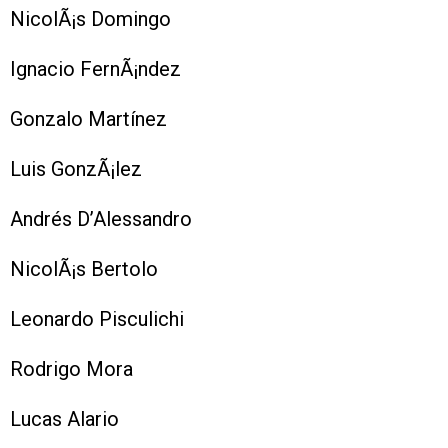
NicolÃ¡s Domingo
Ignacio FernÃ¡ndez
Gonzalo Martínez
Luis GonzÃ¡lez
Andrés D’Alessandro
NicolÃ¡s Bertolo
Leonardo Pisculichi
Rodrigo Mora
Lucas Alario