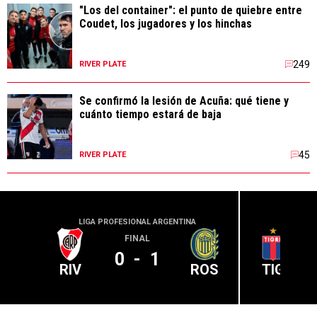
"Los del container": el punto de quiebre entre
Coudet, los jugadores y los hinchas
249
RIVER PLATE
Se confirmó la lesión de Acuña: qué tiene y
cuánto tiempo estará de baja
45
RIVER PLATE
LIGA PROFESIONAL ARGENTINA
LIGA PR
FINAL
0
-
1
RIV
ROS
TIG