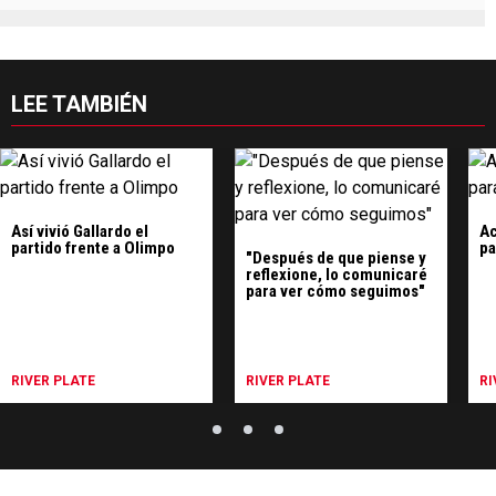
LEE TAMBIÉN
Así vivió Gallardo el
Ac
partido frente a Olimpo
pa
"Después de que piense y
reflexione, lo comunicaré
para ver cómo seguimos"
RIVER PLATE
RIVER PLATE
RI