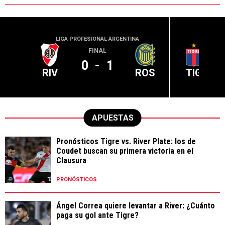
LIGA PROFESIONAL ARGENTINA
LIGA PR
FINAL
0
-
1
RIV
ROS
TIG
APUESTAS
Pronósticos Tigre vs. River Plate: los de
Coudet buscan su primera victoria en el
Clausura
PRONÓSTICOS
Ángel Correa quiere levantar a River: ¿Cuánto
paga su gol ante Tigre?