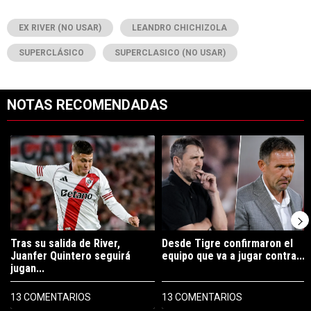
EX RIVER (NO USAR)
LEANDRO CHICHIZOLA
SUPERCLÁSICO
SUPERCLASICO (NO USAR)
NOTAS RECOMENDADAS
Este listado muestra los artículos con más comentarios en los últimos 7
Un artículo de tendencia con el título "Tras su salida de River, Juanf
Un artículo de tendencia con el tí
Tras su salida de River,
Desde Tigre confirmaron el
Juanfer Quintero seguirá
equipo que va a jugar contra...
jugan...
13 COMENTARIOS
13 COMENTARIOS