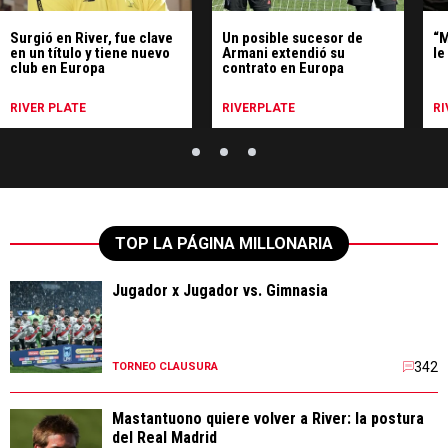
Surgió en River, fue clave
Un posible sucesor de
“M
en un título y tiene nuevo
Armani extendió su
le
club en Europa
contrato en Europa
RIVER PLATE
RIVERPLATE
RI
TOP LA PÁGINA MILLONARIA
Jugador x Jugador vs. Gimnasia
342
TORNEO CLAUSURA
Mastantuono quiere volver a River: la postura
del Real Madrid