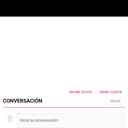
PUBLICIDAD
INICIAR SESIÓN
CREAR CUENTA
|
CONVERSACIÓN
SIGA ESTA 
SEGUIR