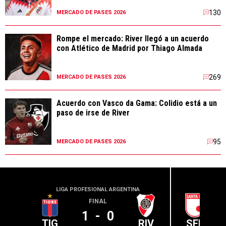
130
MERCADO DE PASES 2026
Rompe el mercado: River llegó a un acuerdo
con Atlético de Madrid por Thiago Almada
269
MERCADO DE PASES 2026
Acuerdo con Vasco da Gama: Colidio está a un
paso de irse de River
95
MERCADO DE PASES 2026
LIGA PROFESIONAL ARGENTINA
CONME
FINAL
1
-
0
TIG
RIV
SFE