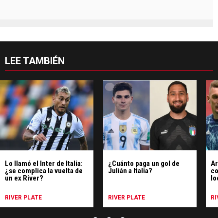
LEE TAMBIÉN
Lo llamó el Inter de Italia:
¿Cuánto paga un gol de
Ar
¿se complica la vuelta de
Julián a Italia?
co
un ex River?
lo
RIVER PLATE
RIVER PLATE
RI