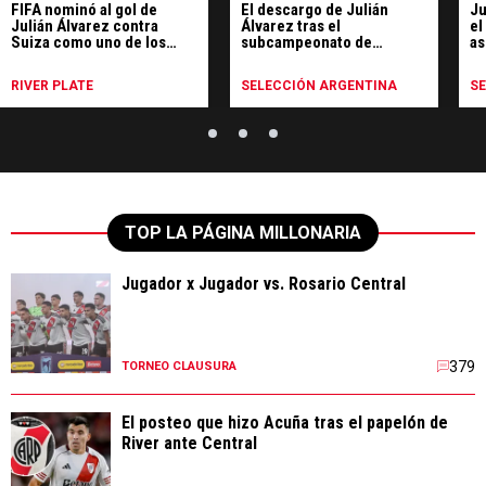
FIFA nominó al gol de
El descargo de Julián
Ju
Julián Álvarez contra
Álvarez tras el
el
Suiza como uno de los
subcampeonato de
as
mejores del Mundial
Argentina en el Mundial
Mu
RIVER PLATE
SELECCIÓN ARGENTINA
S
TOP LA PÁGINA MILLONARIA
Jugador x Jugador vs. Rosario Central
379
TORNEO CLAUSURA
El posteo que hizo Acuña tras el papelón de
River ante Central