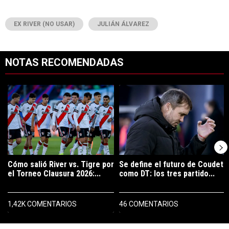
EX RIVER (NO USAR)
JULIÁN ÁLVAREZ
NOTAS RECOMENDADAS
Este listado muestra los artículos con más comentarios en los últimos 7
Un artículo de tendencia con el título "Cómo salió River vs. Tigre po
Un artículo de tendencia con el tí
Cómo salió River vs. Tigre por
Se define el futuro de Coudet
el Torneo Clausura 2026:...
como DT: los tres partido...
1,42K COMENTARIOS
46 COMENTARIOS
PUBLICIDAD