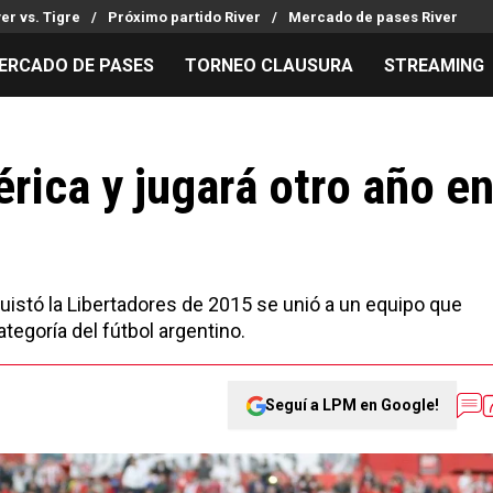
ver vs. Tigre
Próximo partido River
Mercado de pases River
ERCADO DE PASES
TORNEO CLAUSURA
STREAMING
MILLONARIOS
LPM PARA EL HINCHA
APUESTA
Mercado de Pases
Streaming
Noticias
ica y jugará otro año e
Análisis tácticos
Entradas
Guías
Juanfer Quintero
Hinchas
Códigos
Chacho Coudet
Los goles de River
Pronósti
Ex River
Entrevistas
Apuesta d
quistó la Libertadores de 2015 se unió a un equipo que
ategoría del fútbol argentino.
Seguí a LPM en Google!