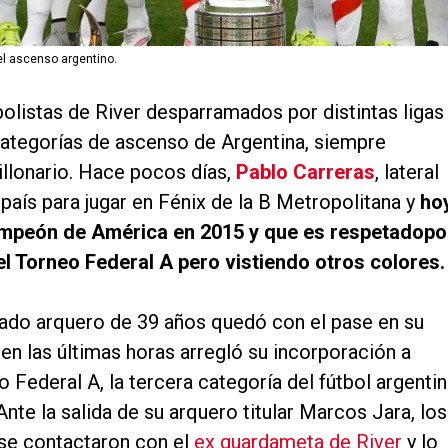
el ascenso argentino.
bolistas de River desparramados por distintas ligas
categorías de ascenso de Argentina, siempre
llonario. Hace pocos días,
Pablo Carreras
, lateral
país para jugar en Fénix de la B Metropolitana y
ho
campeón de América en 2015 y que es respetadopo
l Torneo Federal A pero vistiendo otros colores.
tado arquero de 39 años quedó con el pase en su
en las últimas horas arregló su incorporación a
 Federal A, la tercera categoría del fútbol argentin
nte la salida de su arquero titular Marcos Jara, los
 se contactaron con el
ex guardameta de River
y lo