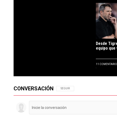
PUBLICIDAD
Un artículo d
Desde Tigre
equipo que v
11 COMENTARIO
CONVERSACIÓN
SIGA ESTA CONVERSACIÓN PARA RECIBIR N
SEGUIR