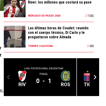
River: los millones que costará su pase
145
MERCADO DE PASES 2026
Las últimas horas de Coudet: reunión
con el cuerpo técnico, Di Carlo y le
preguntaron sobre Almada
49
TORNEO CLAUSURA
y
r
LIGA PROFESIONAL ARGENTINA
LIGA PROFE
FINAL
0
-
1
RIV
ROS
TIG
o,