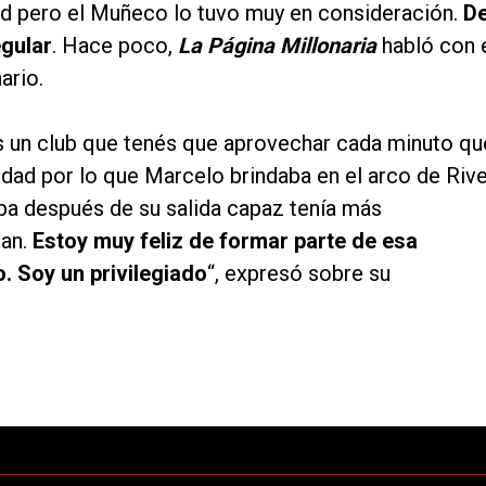
idad pero el Muñeco lo tuvo muy en consideración.
D
egular
. Hace poco,
La Página Millonaria
habló con 
ario.
s un club que tenés que aprovechar cada minuto qu
ridad por lo que Marcelo brindaba en el arco de Rive
a después de su salida capaz tenía más
san.
Estoy muy feliz de formar parte de esa
o. Soy un privilegiado
“, expresó sobre su
ltimos 7 días.