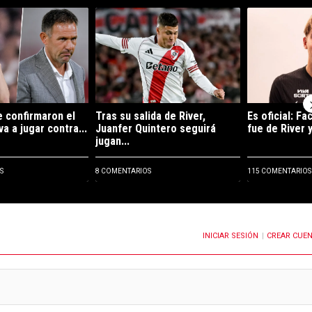
e tendencia con el título "Desde Tigre confirmaron el equipo que va a j
Un artículo de tendencia con el título "Tras su sa
Un artículo de
 confirmaron el
Tras su salida de River,
Es oficial: F
a a jugar contra...
Juanfer Quintero seguirá
fue de River y
jugan...
S
8 COMENTARIOS
115 COMENTARIOS
INICIAR SESIÓN
CREAR CUE
OTIFICACIONES CUANDO SE PUBLIQUEN NUEVOS COMENTARIOS
|