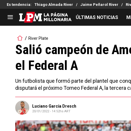
Es tendencia
:
Thiago Almada River
Jaime Peñarol River
Ri
ÚLTIMAS NOTICIAS
M
LIGA PROFESIONAL
TORNEOS
River Plate
Noticias
Copa Sudamericana
Salió campeón de Amér
Tabla de posiciones
Copa Argentina
el Federal A
Fixture
Selección Argentina
Reserva
Un futbolista que formó parte del plantel que con
disputará el próximo Torneo Federal A, la tercera c
Luciano García Dresch
20/01/2022 - 14:52hs ART