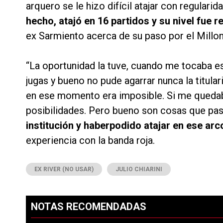
arquero se le hizo difícil atajar con regular
hecho, atajó en 16 partidos y su nivel fue r
ex Sarmiento acerca de su paso por el Millon
“La oportunidad la tuve, cuando me tocaba e
jugas y bueno no pude agarrar nunca la titula
en ese momento era imposible. Si me quedab
posibilidades. Pero bueno son cosas que pa
institución y haberpodido atajar en ese arc
experiencia con la banda roja.
EX RIVER (NO USAR)
JULIO CHIARINI
NOTAS RECOMENDADAS
Este listado muestra los artículos con más comentarios en los ú