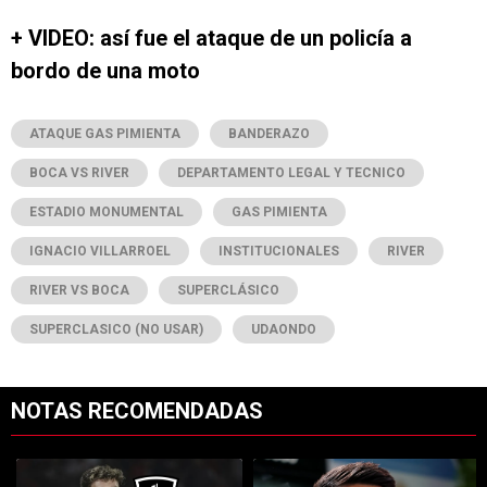
+ VIDEO: así fue el ataque de un policía a
bordo de una moto
ATAQUE GAS PIMIENTA
BANDERAZO
BOCA VS RIVER
DEPARTAMENTO LEGAL Y TECNICO
ESTADIO MONUMENTAL
GAS PIMIENTA
IGNACIO VILLARROEL
INSTITUCIONALES
RIVER
RIVER VS BOCA
SUPERCLÁSICO
SUPERCLASICO (NO USAR)
UDAONDO
NOTAS RECOMENDADAS
Este listado muestra los artículos con más comentarios en los últimos 7
Un artículo de tendencia con el título "River y Vasco da Gama llegaro
Un artículo de tendencia con el tí