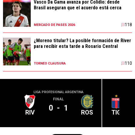
Vasco Da Gama avanza por Colidio: desde
Brasil aseguran que el acuerdo está cerca
118
MERCADO DE PASES 2026
¿Moreno titular? La posible formación de River
para recibir esta tarde a Rosario Central
110
TORNEO CLAUSURA
LIGA PROFESIONAL ARGENTINA
LIGA PR
FINAL
0
-
1
RIV
ROS
TIG