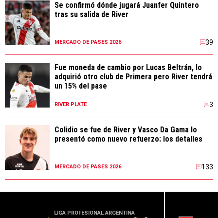
Se confirmó dónde jugará Juanfer Quintero
tras su salida de River
39
MERCADO DE PASES 2026
Fue moneda de cambio por Lucas Beltrán, lo
adquirió otro club de Primera pero River tendrá
un 15% del pase
3
RIVER PLATE
Colidio se fue de River y Vasco Da Gama lo
presentó como nuevo refuerzo: los detalles
133
MERCADO DE PASES 2026
LIGA PROFESIONAL ARGENTINA
CONME