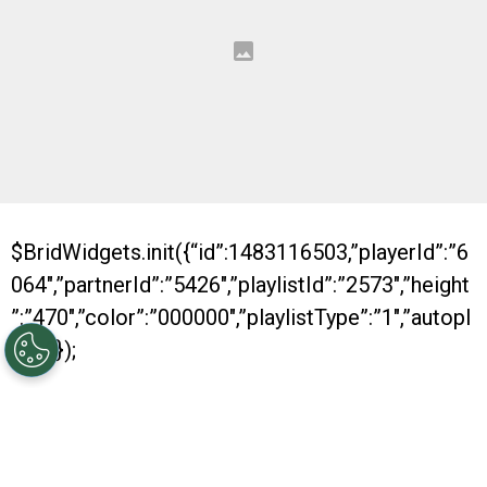
$BridWidgets.init({“id”:1483116503,”playerId”:”6
064″,”partnerId”:”5426″,”playlistId”:”2573″,”height
”:”470″,”color”:”000000″,”playlistType”:”1″,”autopl
ay”:0});
Con dos nuevos títulos conseguidos, River se
despide de otro año positivo. Es que, al igual
que los anteriores, en 2016 fue muy bueno para