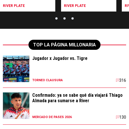
RIVER PLATE
RIVER PLATE
RI
TOP LA PÁGINA MILLONARIA
Jugador x Jugador vs. Tigre
316
TORNEO CLAUSURA
Confirmado: ya se sabe qué día viajará Thiago
Almada para sumarse a River
130
MERCADO DE PASES 2026