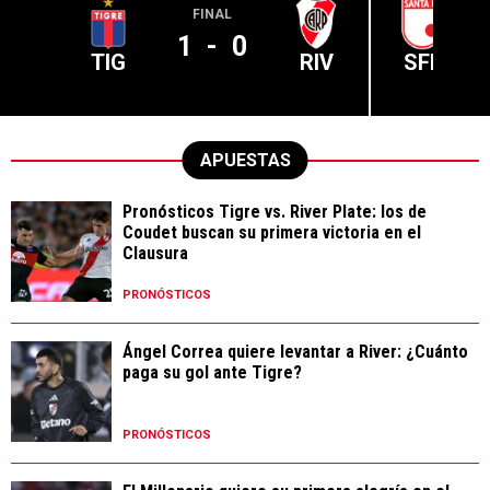
FINAL
1
-
0
TIG
RIV
SFE
APUESTAS
Pronósticos Tigre vs. River Plate: los de
Coudet buscan su primera victoria en el
Clausura
PRONÓSTICOS
Ángel Correa quiere levantar a River: ¿Cuánto
paga su gol ante Tigre?
PRONÓSTICOS