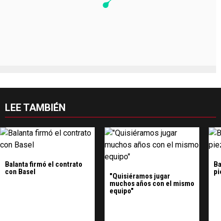
LEE TAMBIÉN
Balanta firmó el contrato
Ba
con Basel
pi
"Quisiéramos jugar
muchos años con el mismo
equipo"