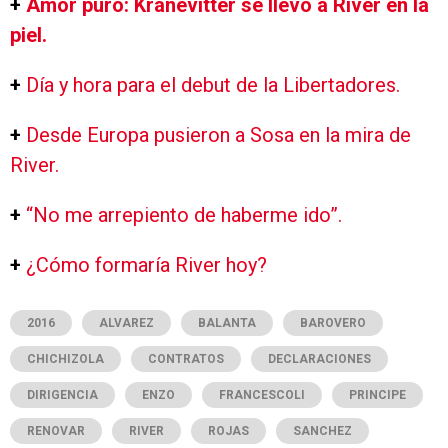
+
Amor puro: Kranevitter se llevó a River en la
piel.
+
Día y hora para el debut de la Libertadores.
+
Desde Europa pusieron a Sosa en la mira de
River.
+
“No me arrepiento de haberme ido”.
+
¿Cómo formaría River hoy?
2016
ALVAREZ
BALANTA
BAROVERO
CHICHIZOLA
CONTRATOS
DECLARACIONES
DIRIGENCIA
ENZO
FRANCESCOLI
PRINCIPE
RENOVAR
RIVER
ROJAS
SANCHEZ