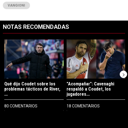
VANGIONI
NOTAS RECOMENDADAS
Este listado muestra los artículos con más comentarios en los últimos 7
Un artículo de tendencia con el título "Qué dijo Coudet sobre los prob
Un artículo de tendencia con el tí
Qué dijo Coudet sobre los
"Acompañar": Cavenaghi
problemas tácticos de River,
respaldó a Coudet, los
...
jugadores...
80 COMENTARIOS
18 COMENTARIOS
PUBLICIDAD