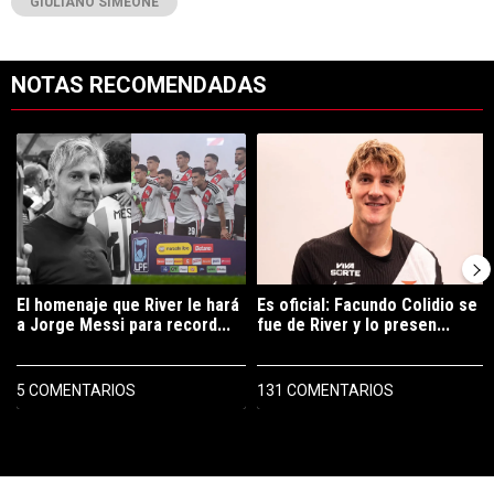
GIULIANO SIMEONE
NOTAS RECOMENDADAS
Este listado muestra los artículos con más comentarios en los últimos 7
Un artículo de tendencia con el título "El homenaje que River le hará 
Un artículo de tendencia con el tí
El homenaje que River le hará
Es oficial: Facundo Colidio se
a Jorge Messi para record...
fue de River y lo presen...
5 COMENTARIOS
131 COMENTARIOS
PUBLICIDAD