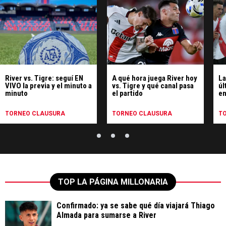
River vs. Tigre: seguí EN
A qué hora juega River hoy
La
VIVO la previa y el minuto a
vs. Tigre y qué canal pasa
úl
minuto
el partido
en
un
TORNEO CLAUSURA
TORNEO CLAUSURA
T
TOP LA PÁGINA MILLONARIA
Confirmado: ya se sabe qué día viajará Thiago
Almada para sumarse a River