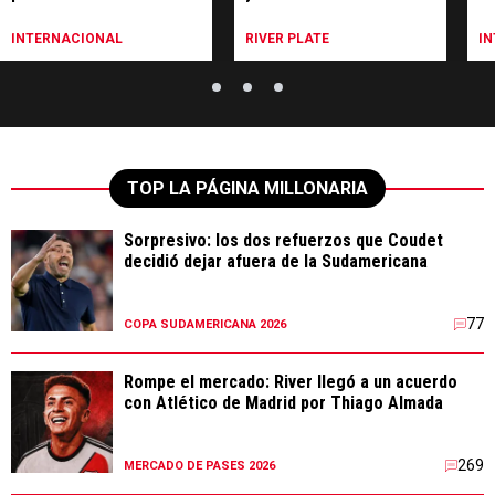
de ser vendido en Atlético
preguntaron por Gio a
Ju
Madrid
River
INTERNACIONAL
RIVER PLATE
I
TOP LA PÁGINA MILLONARIA
Sorpresivo: los dos refuerzos que Coudet
decidió dejar afuera de la Sudamericana
77
COPA SUDAMERICANA 2026
Rompe el mercado: River llegó a un acuerdo
con Atlético de Madrid por Thiago Almada
269
MERCADO DE PASES 2026