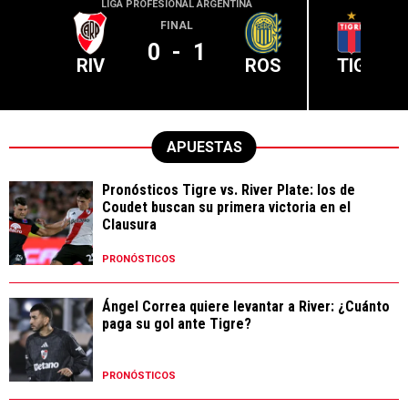
LIGA PROFESIONAL ARGENTINA
LIGA PR
FINAL
0
-
1
RIV
ROS
TIG
APUESTAS
Pronósticos Tigre vs. River Plate: los de
Coudet buscan su primera victoria en el
Clausura
PRONÓSTICOS
Ángel Correa quiere levantar a River: ¿Cuánto
paga su gol ante Tigre?
PRONÓSTICOS