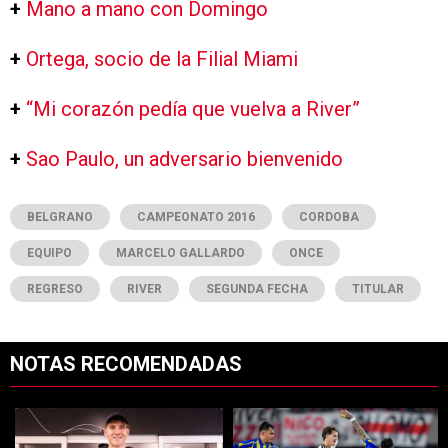
+
Mano a mano con Domingo
+
Ortega, socio de la Filial Miami
+
“Mi corazón pedía que vuelva a River”
+
Sao Paulo, un adversario bienvenido
BELGRANO
CAMPEONATO 2016
CORDOBA
EQUIPO
MARCELO GALLARDO
ONCE
REGRESO
RIVER
SEGUNDA FECHA
TITULAR
NOTAS RECOMENDADAS
Este listado muestra los artículos con más comentarios en los últimos 7
Un artículo de tendencia con el título "Increíble: por qué Facundo C
Un artículo de tendencia con el t