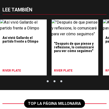
LEE TAMBIÉN
Así vivió Gallardo el
Ac
partido frente a Olimpo
pa
"Después de que piense y
reflexione, lo comunicaré
para ver cómo seguimos"
RIVER PLATE
RIVER PLATE
RI
TOP LA PÁGINA MILLONARIA