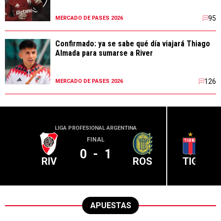
95
MERCADO DE PASES 2026
Confirmado: ya se sabe qué día viajará Thiago
Almada para sumarse a River
126
MERCADO DE PASES 2026
LIGA PROFESIONAL ARGENTINA
LIGA PR
FINAL
0
-
1
RIV
ROS
TIG
APUESTAS