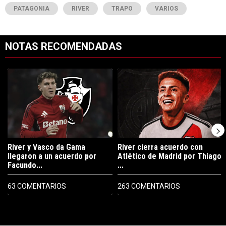
PATAGONIA
RIVER
TRAPO
VARIOS
NOTAS RECOMENDADAS
Este listado muestra los artículos con más comentarios en los últimos 7
Un artículo de tendencia con el título "River y Vasco da Gama llegaro
Un artículo de tendencia con el tí
River y Vasco da Gama
River cierra acuerdo con
llegaron a un acuerdo por
Atlético de Madrid por Thiago
Facundo...
...
63 COMENTARIOS
263 COMENTARIOS
PUBLICIDAD