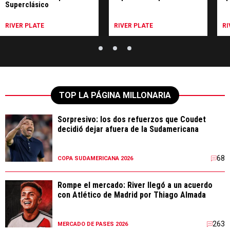
Superclásico
RIVER PLATE
RIVER PLATE
RI
TOP LA PÁGINA MILLONARIA
Sorpresivo: los dos refuerzos que Coudet
decidió dejar afuera de la Sudamericana
68
COPA SUDAMERICANA 2026
Rompe el mercado: River llegó a un acuerdo
con Atlético de Madrid por Thiago Almada
263
MERCADO DE PASES 2026