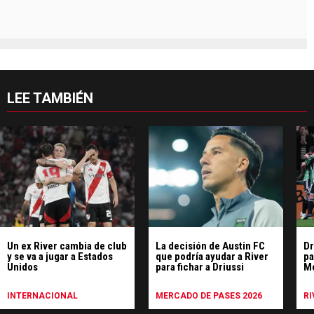
LEE TAMBIÉN
Un ex River cambia de club
La decisión de Austin FC
Dr
y se va a jugar a Estados
que podría ayudar a River
pa
Unidos
para fichar a Driussi
M
INTERNACIONAL
MERCADO DE PASES 2026
RI