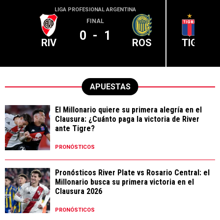
LIGA PROFESIONAL ARGENTINA
LIGA PR
FINAL
0
-
1
RIV
ROS
TIG
APUESTAS
El Millonario quiere su primera alegría en el
Clausura: ¿Cuánto paga la victoria de River
ante Tigre?
PRONÓSTICOS
Pronósticos River Plate vs Rosario Central: el
Millonario busca su primera victoria en el
Clausura 2026
PRONÓSTICOS