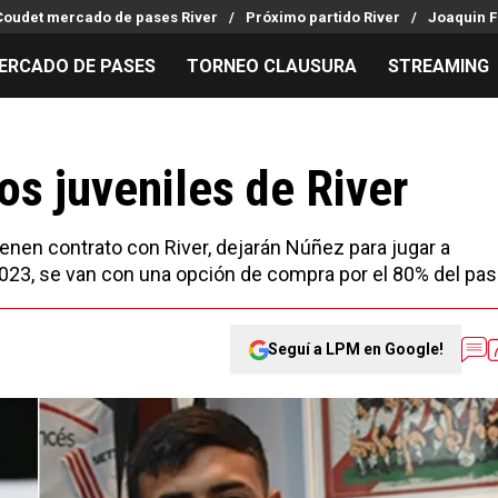
Coudet mercado de pases River
Próximo partido River
Joaquin F
ERCADO DE PASES
TORNEO CLAUSURA
STREAMING
MILLONARIOS
LPM PARA EL HINCHA
APUESTA
Mercado de Pases
Streaming
Noticias
os juveniles de River
Análisis tácticos
Entradas
Guías
Juanfer Quintero
Hinchas
Códigos
tienen contrato con River, dejarán Núñez para jugar a
Chacho Coudet
Los goles de River
Pronósti
023, se van con una opción de compra por el 80% del pas
Ex River
Entrevistas
Apuesta d
Seguí a LPM en Google!