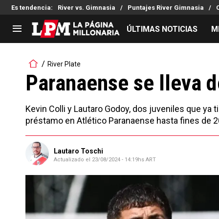
Es tendencia
:
River vs. Gimnasia
Puntajes River Gimnasia
ÚLTIMAS NOTICIAS
M
LIGA PROFESIONAL
TORNEOS
River Plate
Noticias
Copa Sudamericana
Paranaense se lleva d
Tabla de posiciones
Copa Argentina
Fixture
Selección Argentina
Kevin Colli y Lautaro Godoy, dos juveniles que ya 
Reserva
préstamo en Atlético Paranaense hasta fines de 2
Lautaro Toschi
Actualizado el
23/08/2024 - 14:19hs ART