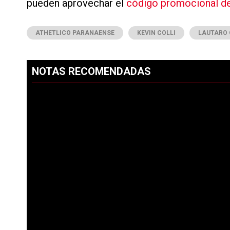
pueden aprovechar el
código promocional d
ATHETLICO PARANAENSE
KEVIN COLLI
LAUTARO
NOTAS RECOMENDADAS
Este listado muestra los artículos con más comentarios en los ú
PUBLICIDAD