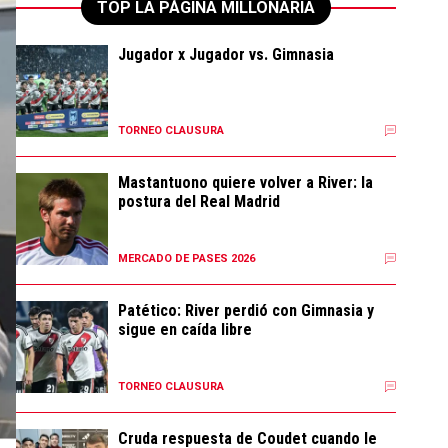
TOP LA PÁGINA MILLONARIA
Jugador x Jugador vs. Gimnasia
342
TORNEO CLAUSURA
Mastantuono quiere volver a River: la
postura del Real Madrid
74
MERCADO DE PASES 2026
Patético: River perdió con Gimnasia y
sigue en caída libre
1,37k
TORNEO CLAUSURA
Cruda respuesta de Coudet cuando le