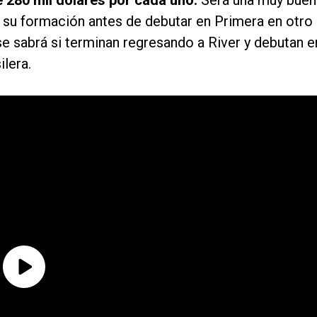
e 280 mil dólares por cada uno.
Será una muy buen
n su formación antes de debutar en Primera en otro
 se sabrá si terminan regresando a River y debutan e
ilera.