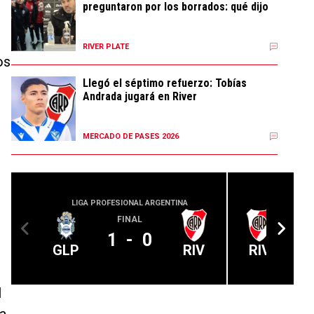
preguntaron por los borrados: qué dijo
94
RIVER PLATE
os
Llegó el séptimo refuerzo: Tobías
Andrada jugará en River
237
MERCADO DE PASES 2026
LIGA PROFESIONAL ARGENTINA
LIGA PROFE
FINAL
1
-
0
GLP
RIV
RIV
l