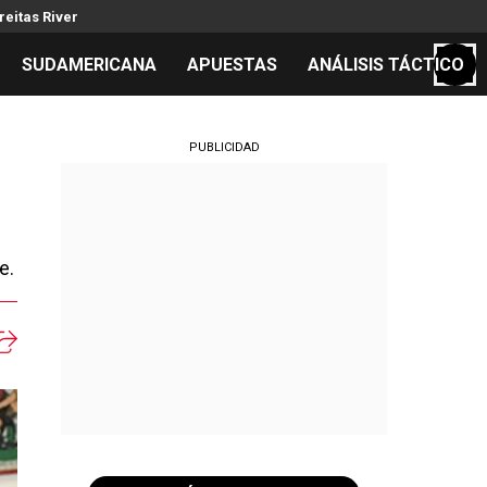
reitas River
SUDAMERICANA
APUESTAS
ANÁLISIS TÁCTICO
S
PUBLICIDAD
cos
e.
el día