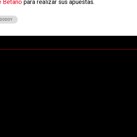
e Betano
para realizar sus apuestas.
 GODOY
ltimos 7 días.
Cargando