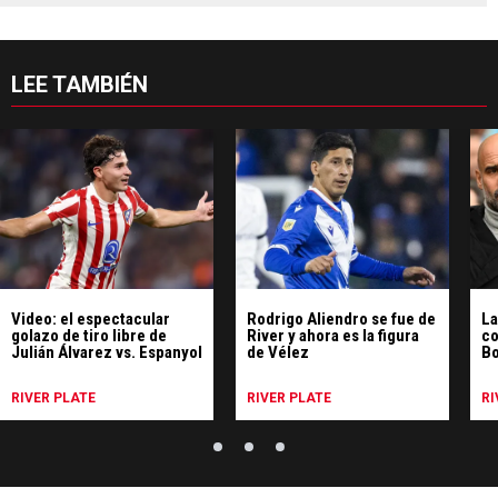
LEE TAMBIÉN
Video: el espectacular
Rodrigo Aliendro se fue de
La
golazo de tiro libre de
River y ahora es la figura
co
Julián Álvarez vs. Espanyol
de Vélez
Bo
ne
RIVER PLATE
RIVER PLATE
RI