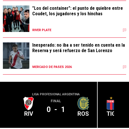
"Los del container": el punto de quiebre entre
Coudet, los jugadores y los hinchas
RIVER PLATE
Inesperado: no iba a ser tenido en cuenta en la
Reserva y será refuerzo de San Lorenzo
MERCADO DE PASES 2026
LIGA PROFESIONAL ARGENTINA
LIGA PR
FINAL
0
-
1
RIV
ROS
TIG