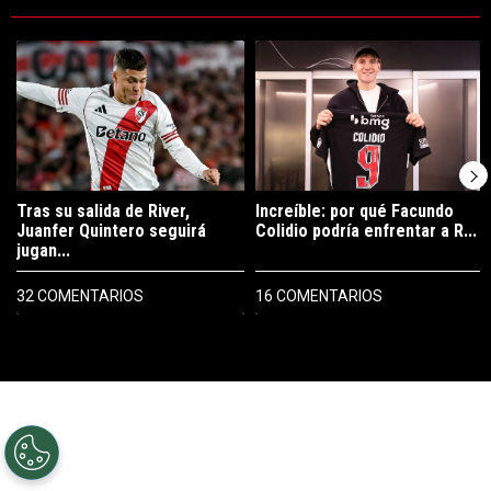
Este listado muestra los artículos con más comentarios en los últimos 7
Un artículo de tendencia con el título "Tras su salida de River, Juanf
Un artículo de tendencia con el tí
Tras su salida de River,
Increíble: por qué Facundo
Juanfer Quintero seguirá
Colidio podría enfrentar a R...
jugan...
32 COMENTARIOS
16 COMENTARIOS
PUBLICIDAD