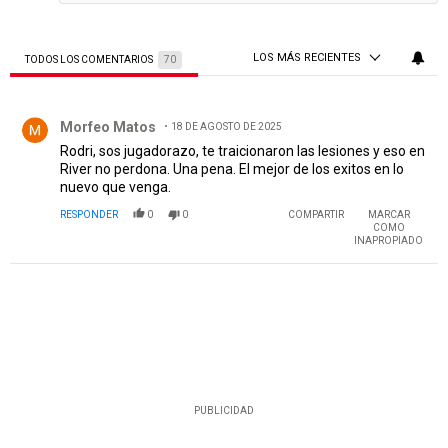
LOS MÁS RECIENTES
TODOS LOS COMENTARIOS
70
Todos los comentarios
Comentario de Morfeo Matos.
Morfeo Matos
18 DE AGOSTO DE 2025
Rodri, sos jugadorazo, te traicionaron las lesiones y eso en
River no perdona. Una pena. El mejor de los exitos en lo
nuevo que venga.
RESPONDER
0
0
COMPARTIR
MARCAR
COMO
INAPROPIADO
PUBLICIDAD