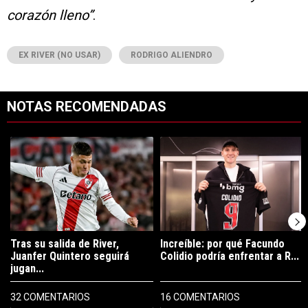
corazón lleno”
.
EX RIVER (NO USAR)
RODRIGO ALIENDRO
NOTAS RECOMENDADAS
Este listado muestra los artículos con más comentarios en los últimos 7
Un artículo de tendencia con el título "Tras su salida de River, Juanf
Un artículo de tendencia con el tí
Tras su salida de River,
Increíble: por qué Facundo
Juanfer Quintero seguirá
Colidio podría enfrentar a R...
jugan...
32 COMENTARIOS
16 COMENTARIOS