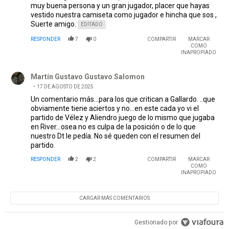
muy buena persona y un gran jugador, placer que hayas
vestido nuestra camiseta como jugador e hincha que sos ,
Suerte amigo.
EDITADO
RESPONDER
7
0
COMPARTIR
MARCAR
COMO
INAPROPIADO
Comentario de Martín Gustavo Gustavo Salomon.
Martín Gustavo Gustavo Salomon
17 DE AGOSTO DE 2025
Un comentario más...para los que critican a Gallardo. ..que
obviamente tiene aciertos y no...en este cada yo vi el
partido de Vélez y Aliendro juego de lo mismo que jugaba
en River...osea no es culpa de la posición o de lo que
nuestro Dt le pedía. No sé queden con el resumen del
partido.
RESPONDER
2
2
COMPARTIR
MARCAR
COMO
INAPROPIADO
CARGAR MÁS COMENTARIOS
Gestionado por