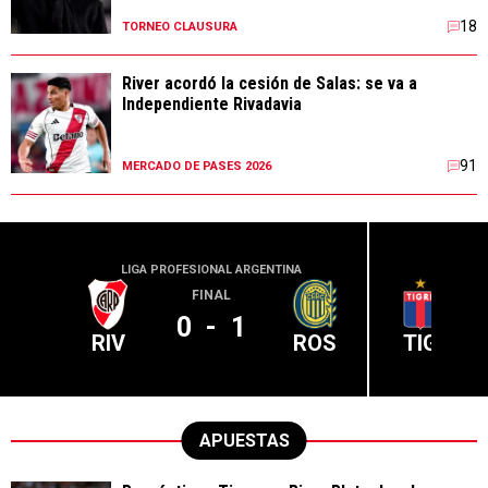
18
TORNEO CLAUSURA
River acordó la cesión de Salas: se va a
Independiente Rivadavia
91
MERCADO DE PASES 2026
LIGA PROFESIONAL ARGENTINA
LIGA PR
FINAL
0
-
1
RIV
ROS
TIG
APUESTAS