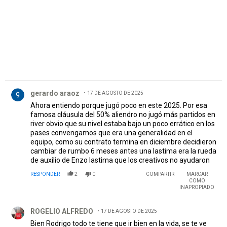
Comentario de gerardo araoz.
gerardo araoz
17 DE AGOSTO DE 2025
Ahora entiendo porque jugó poco en este 2025. Por esa
famosa cláusula del 50% aliendro no jugó más partidos en
river obvio que su nivel estaba bajo un poco errático en los
pases convengamos que era una generalidad en el
equipo, como su contrato termina en diciembre decidieron
cambiar de rumbo 6 meses antes una lastima era la rueda
de auxilio de Enzo lastima que los creativos no ayudaron
RESPONDER
2
0
COMPARTIR
MARCAR
COMO
INAPROPIADO
Comentario de ROGELIO ALFREDO.
ROGELIO ALFREDO
17 DE AGOSTO DE 2025
Bien Rodrigo todo te tiene que ir bien en la vida, se te ve