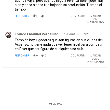
adonde vaya, pero cuando llegó a River también jugó muy
bien y poco a poco fue bajando su producción. Tiempo al
tiempo.
RESPONDER
4
0
COMPARTIR
MARCAR
COMO
INAPROPIADO
Comentario de Franco Emanuel Vercellino.
Franco Emanuel Vercellino
17 DE AGOSTO DE 2025
También hay jugadores que son figuras en sus clubes del
Ascenso, no tiene nada que ver tener nivel para competir
en River que ser figura de cualquier otro club
RESPONDER
0
0
COMPARTIR
MARCAR
COMO
INAPROPIADO
PUBLICIDAD