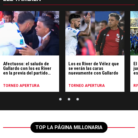
Afectuoso: el saludo de
Los ex River de Vélez que
El
Gallardo con los ex River
se verán las caras
ju
en la previa del partido
nuevamente con Gallardo
es
contra Vélez
vo
TORNEO APERTURA
TORNEO APERTURA
RI
TOP LA PÁGINA MILLONARIA