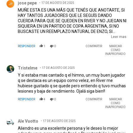
jose pepe
17 DE AGOSTO DE 2025
JP
MUÑE ESTA ES UNA MÁS QUE TENÉS QUE ANOTARTE, SI
HAY TANTOS JUGADORES QUE LE SEGUÍS DANDO
CUERDA PARA QUE SE QUEDEN EN RIVER Y NO JUEGAN NI
SIQUIERA EN UN PARTIDO DE COPA ARGENTINA, SI NO
BUSCASTE UN REEMPLAZO NATURAL DE ENZO, SI
CASTAÑO CADA VEZ JUEGA PEOR Y EL MEDIO DESDE
Leer mas
HACE RATO ES UN FLAN, SI LOS QUE TRAJISTE PARA
RESPONDER
1
0
COMPARTIR
MARCAR
ENCONTRAR SOLUCIONES NO LOS HABÍAS PROBADO NI
COMO
SIQUIERA UN PARTIDO DE ENTRENAMIENTO ¿POR QUÉ NO
INAPROPIADO
SE PODÍA QUEDAR RODRIGO ALIENDRO? EN SU
Comentario de Tristelme.
MOMENTO LE BAJASTE EL PULGAR A ZUCULINI Y AHORA
Tristelme
17 DE AGOSTO DE 2025
A ALIENDRO, REALMENTE NO SÉ SI SOS PEOR ELIGIENDO
JUGADORES O BAJÁNDOLES EL PULGAR A LOS QUE NO
Y si estaba mas cantado q el himno, un muy buen jugador
QUERÉS TENER EN CUENTA.
q se destaca es un equipo como velez, en River me
hubiese gustado q se quede pero entiendo q tuvo muchas
lesiones y baja de rendimiento. Ojalá siga bien!!
RESPONDER
4
0
COMPARTIR
MARCAR
COMO
INAPROPIADO
Comentario de Ale Vuotto.
Ale Vuotto
17 DE AGOSTO DE 2025
Aliendro es una excelente persona y le deseo lo mejor