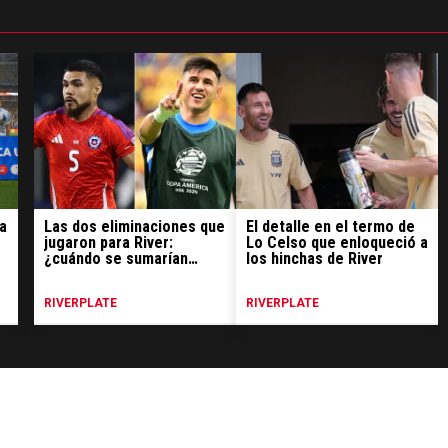
a
Las dos eliminaciones que
El detalle en el termo de
jugaron para River:
Lo Celso que enloqueció a
¿cuándo se sumarían
los hinchas de River
Paulo Díaz y Adam
Bareiro?
RIVERPLATE
RIVERPLATE