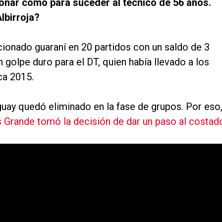
nar como para suceder al técnico de 56 años.
lbirroja?
cionado guaraní en 20 partidos con un saldo de 3
n golpe duro para el DT, quien había llevado a los
ca 2015.
guay quedó eliminado en la fase de grupos. Por eso
s Grande tomó la decisión de dar un paso al costad