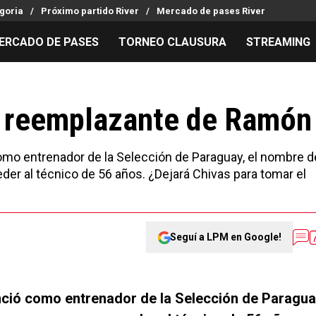
goria
Próximo partido River
Mercado de pases River
ERCADO DE PASES
TORNEO CLAUSURA
STREAMING
MILLONARIOS
LPM PARA EL HINCHA
APUESTA
Mercado de Pases
Streaming
Noticias
l reemplazante de Ramón
Análisis tácticos
Entradas
Guías
Juanfer Quintero
Hinchas
Códigos
omo entrenador de la Selección de Paraguay, el nombre d
Chacho Coudet
Los goles de River
Pronósti
r al técnico de 56 años. ¿Dejará Chivas para tomar el
Ex River
Entrevistas
Apuesta d
Seguí a LPM en Google!
nció como entrenador de la Selección de Paragua