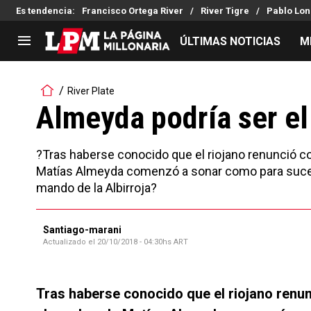
Es tendencia
:
Francisco Ortega River
River Tigre
Pablo Lon
ÚLTIMAS NOTICIAS
M
LIGA PROFESIONAL
TORNEOS
River Plate
Noticias
Copa Sudamericana
Almeyda podría ser e
Tabla de posiciones
Copa Argentina
Fixture
Selección Argentina
?Tras haberse conocido que el riojano renunció c
Reserva
Matías Almeyda comenzó a sonar como para sucede
mando de la Albirroja?
Santiago-marani
Actualizado el
20/10/2018 - 04:30hs ART
Tras haberse conocido que el riojano renu