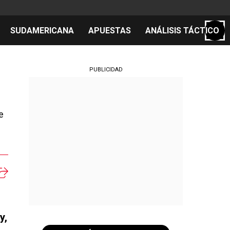
SUDAMERICANA
APUESTAS
ANÁLISIS TÁCTICO
S
PUBLICIDAD
e
cos
el día
y,