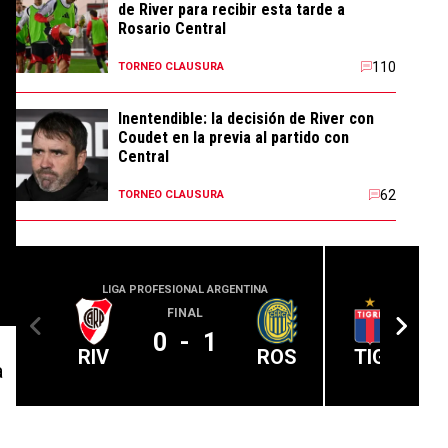
de River para recibir esta tarde a
Rosario Central
110
TORNEO CLAUSURA
Inentendible: la decisión de River con
Coudet en la previa al partido con
Central
62
TORNEO CLAUSURA
LIGA PROFESIONAL ARGENTINA
LIGA PROFE
FINAL
0
-
1
RIV
ROS
TIG
a