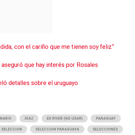
ida, con el cariño que me tienen soy feliz”
i aseguró que hay interés por Rosales
eló detalles sobre el uruguayo
NARIO
DIAZ
EX RIVER (NO USAR)
PARAGUAY
SELECCION
SELECCION PARAGUAYA
SELECCIONES