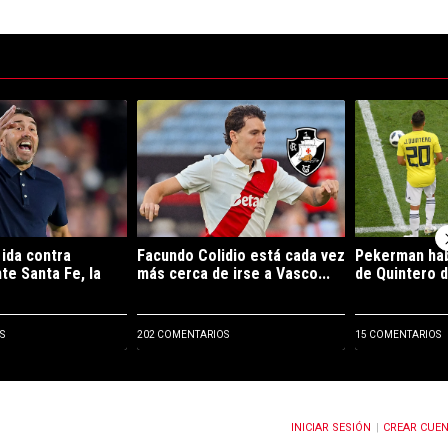
ltimos 7 días.
e tendencia con el título "A días de la ida contra Independiente Santa F
Un artículo de tendencia con el título "Facundo C
Un artículo de 
 ida contra
Facundo Colidio está cada vez
Pekerman habl
te Santa Fe, la
más cerca de irse a Vasco...
de Quintero de
S
202 COMENTARIOS
15 COMENTARIOS
INICIAR SESIÓN
CREAR CUE
OTIFICACIONES CUANDO SE PUBLIQUEN NUEVOS COMENTARIOS
|