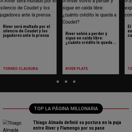
River será multado por el
El
silencio de Coudet y los
ex
River volvió a perder y
jugadores ante la prensa
co
sigue en caída libre:
¿cuánto crédito le queda a
Coudet?
TORNEO CLAUSURA
RIVER PLATE
T
TOP LA PÁGINA MILLONARIA
Thiago Almada definió su postura en la puja
entre River y Flamengo por su pase