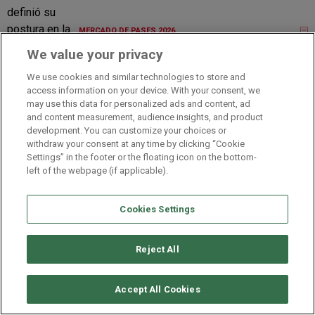
MERCADO DE PASES 2026
We value your privacy
Jugador x Jugador vs. Rosario Central
We use cookies and similar technologies to store and
access information on your device. With your consent, we
may use this data for personalized ads and content, ad
and content measurement, audience insights, and product
TORNEO CLAUSURA
development. You can customize your choices or
withdraw your consent at any time by clicking “Cookie
River fue un caos, volvió a perder y tocó fondo
Settings” in the footer or the floating icon on the bottom-
ante Central
left of the webpage (if applicable).
Cookies Settings
TORNEO CLAUSURA
Con un importante regreso: los convocados de
Reject All
River para recibir a Rosario Central
Accept All Cookies
TORNEO CLAUSURA