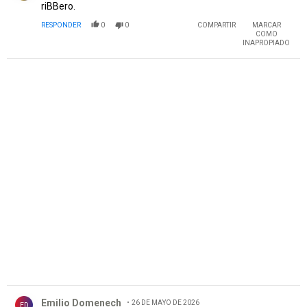
riBBero.
RESPONDER
0
0
COMPARTIR
MARCAR
COMO
INAPROPIADO
PUBLICIDAD
Comentario de Emilio Domenech.
Emilio Domenech
26 DE MAYO DE 2026
ED