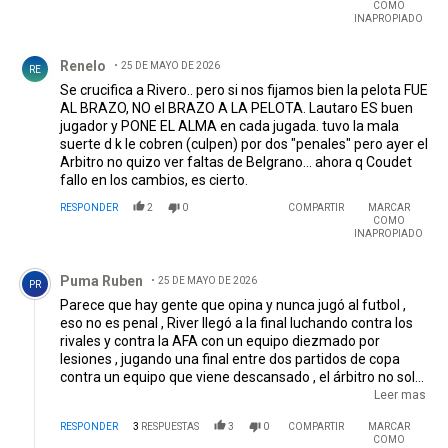
COMO
INAPROPIADO
Comentario de Renelo.
Renelo
25 DE MAYO DE 2026
RE
Se crucifica a Rivero.. pero si nos fijamos bien la pelota FUE
AL BRAZO, NO el BRAZO A LA PELOTA. Lautaro ES buen
jugador y PONE EL ALMA en cada jugada. tuvo la mala
suerte d k le cobren (culpen) por dos "penales" pero ayer el
Arbitro no quizo ver faltas de Belgrano... ahora q Coudet
fallo en los cambios, es cierto.
RESPONDER
2
0
COMPARTIR
MARCAR
COMO
INAPROPIADO
Comentario de Puma Ruben.
Puma Ruben
25 DE MAYO DE 2026
PR
Parece que hay gente que opina y nunca jugó al futbol ,
eso no es penal , River llegó a la final luchando contra los
rivales y contra la AFA con un equipo diezmado por
lesiones , jugando una final entre dos partidos de copa
contra un equipo que viene descansado , el árbitro no solo
cobró un penal inexistente sino que no quiso expulsar a
Leer mas
Paserini , no cobró un claro penal a Meza y todas las
RESPONDER
3
RESPUESTAS
3
0
COMPARTIR
MARCAR
chiquitas eran para Belgrano , inclinó la cancha después
COMO