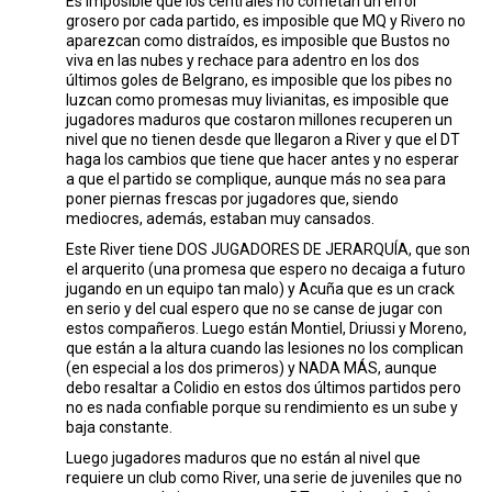
Es imposible que los centrales no cometan un error
grosero por cada partido, es imposible que MQ y Rivero no
aparezcan como distraídos, es imposible que Bustos no
viva en las nubes y rechace para adentro en los dos
últimos goles de Belgrano, es imposible que los pibes no
luzcan como promesas muy livianitas, es imposible que
jugadores maduros que costaron millones recuperen un
nivel que no tienen desde que llegaron a River y que el DT
haga los cambios que tiene que hacer antes y no esperar
a que el partido se complique, aunque más no sea para
poner piernas frescas por jugadores que, siendo
mediocres, además, estaban muy cansados.
Este River tiene DOS JUGADORES DE JERARQUÍA, que son
el arquerito (una promesa que espero no decaiga a futuro
jugando en un equipo tan malo) y Acuña que es un crack
en serio y del cual espero que no se canse de jugar con
estos compañeros. Luego están Montiel, Driussi y Moreno,
que están a la altura cuando las lesiones no los complican
(en especial a los dos primeros) y NADA MÁS, aunque
debo resaltar a Colidio en estos dos últimos partidos pero
no es nada confiable porque su rendimiento es un sube y
baja constante.
Luego jugadores maduros que no están al nivel que
requiere un club como River, una serie de juveniles que no