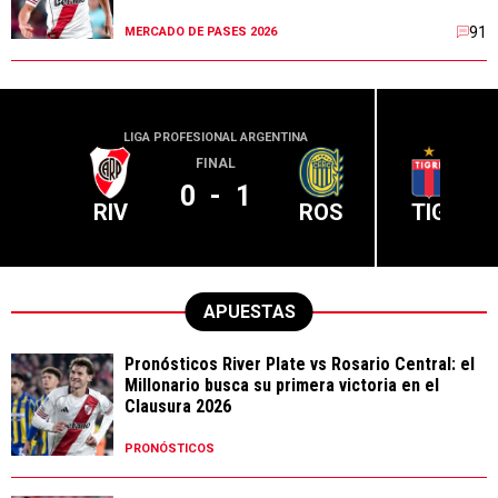
91
MERCADO DE PASES 2026
LIGA PROFESIONAL ARGENTINA
LIGA PR
FINAL
0
-
1
RIV
ROS
TIG
APUESTAS
Pronósticos River Plate vs Rosario Central: el
Millonario busca su primera victoria en el
Clausura 2026
PRONÓSTICOS