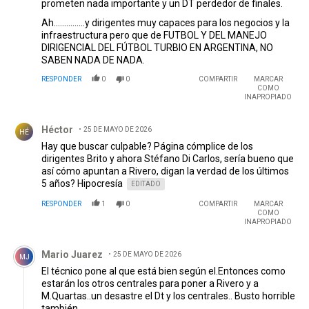
prometen nada importante y un DT perdedor de finales.
Ah...............y dirigentes muy capaces para los negocios y la
infraestructura pero que de FUTBOL Y DEL MANEJO
DIRIGENCIAL DEL FÚTBOL TURBIO EN ARGENTINA, NO
SABEN NADA DE NADA.
RESPONDER
0
0
COMPARTIR
MARCAR
COMO
INAPROPIADO
Comentario de Héctor .
Héctor
25 DE MAYO DE 2026
HÉ
Hay que buscar culpable? Página cómplice de los
dirigentes Brito y ahora Stéfano Di Carlos, sería bueno que
así cómo apuntan a Rivero, digan la verdad de los últimos
5 años? Hipocresía
EDITADO
RESPONDER
1
0
COMPARTIR
MARCAR
COMO
INAPROPIADO
Comentario de Mario Juarez.
Mario Juarez
25 DE MAYO DE 2026
MJ
El técnico pone al que está bien según el.Entonces como
estarán los otros centrales para poner a Rivero y a
M.Quartas..un desastre el Dt y los centrales.. Busto horrible
también.