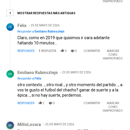
del 2DO gol de River , lo único en que les podía cae4 a los
INAPROPIADO
jugadores es que se desconcentraron después del penal ,
perdieron el rumbo por Belgrano hace el tercero
1 respuesta más antiguas
MOSTRAR RESPUESTAS MÁS ANTIGUAS
1
Respuesta de Félix .
Félix
25 DE MAYO DE 2026
FÉ
Responder a
Emiliano Rubinsztejn
Claro, como en 2019 que quisimos ir oara adelante
faltando 10 minutos…
RESPONDER
1
RESPUESTA
0
0
COMPARTIR
MARCAR
COMO
INAPROPIADO
Respuesta de Emiliano Rubinsztejn.
Emiliano Rubinsztejn
25 DE MAYO DE 2026
ER
Responder a
Félix
otro contexto..., otro rival.., y otro momento del partido..., a
vos te gusto el futbol del chacho? ganar de suerte y a la
épica..., si no hay suerte, perdemos..
RESPONDER
2
0
COMPARTIR
MARCAR
COMO
INAPROPIADO
Comentario de MilloLocura.
MilloLocura
25 DE MAYO DE 2026
MI