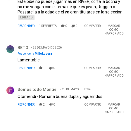
Este pibe no puede jugar mas en RIVER, corta la bocha y
no me vengan con el tema de que es joven, Ruggeri o
Passarella a la edad de el ya eran titulares en la seleccion.
EDITADO
RESPONDER
1
RESPUESTA
0
0
COMPARTIR
MARCAR
COMO
INAPROPIADO
Respuesta de BETO.
BETO
25 DE MAYO DE 2026
BE
Responder a
MilloLocura
Lamentable.
RESPONDER
1
0
COMPARTIR
MARCAR
COMO
INAPROPIADO
Comentario de Somos todo Montiel .
Somos todo Montiel
25 DE MAYO DE 2026
ST
Otamendi - Romaña buena dupla y aguerridos
RESPONDER
2
0
COMPARTIR
MARCAR
COMO
INAPROPIADO