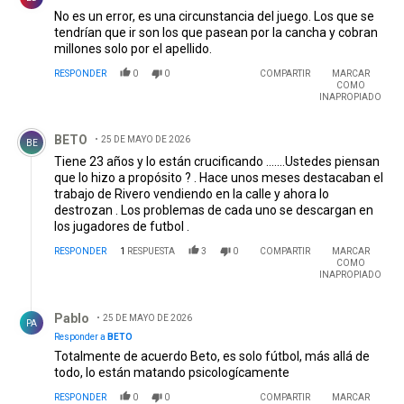
No es un error, es una circunstancia del juego. Los que se
tendrían que ir son los que pasean por la cancha y cobran
millones solo por el apellido.
RESPONDER
0
0
COMPARTIR
MARCAR
COMO
INAPROPIADO
Comentario de BETO.
BETO
25 DE MAYO DE 2026
BE
Tiene 23 años y lo están crucificando .......Ustedes piensan
que lo hizo a propósito ? . Hace unos meses destacaban el
trabajo de Rivero vendiendo en la calle y ahora lo
destrozan . Los problemas de cada uno se descargan en
los jugadores de futbol .
RESPONDER
1
RESPUESTA
3
0
COMPARTIR
MARCAR
COMO
INAPROPIADO
Respuesta de Pablo .
Pablo
25 DE MAYO DE 2026
PA
Responder a
BETO
Totalmente de acuerdo Beto, es solo fútbol, más allá de
todo, lo están matando psicologícamente
RESPONDER
0
0
COMPARTIR
MARCAR