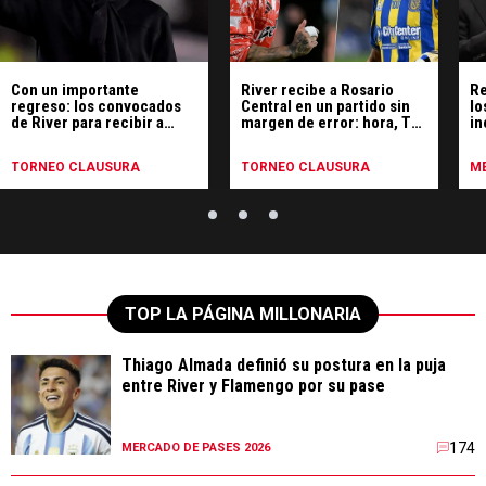
Con un importante
River recibe a Rosario
Re
regreso: los convocados
Central en un partido sin
lo
de River para recibir a
margen de error: hora, TV
in
Rosario Central
y formaciones
To
TORNEO CLAUSURA
TORNEO CLAUSURA
ME
TOP LA PÁGINA MILLONARIA
Thiago Almada definió su postura en la puja
entre River y Flamengo por su pase
174
MERCADO DE PASES 2026