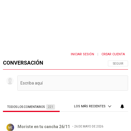
INICIAR SESIÓN
CREAR CUENTA
|
CONVERSACIÓN
SIGA ESTA 
SEGUIR
LOS MÁS RECIENTES
TODOS LOS COMENTARIOS
221
Todos los comentarios
Comentario de Moriste en tu cancha 26/11.
Moriste en tu cancha 26/11
26 DE MAYO DE 2026
ME