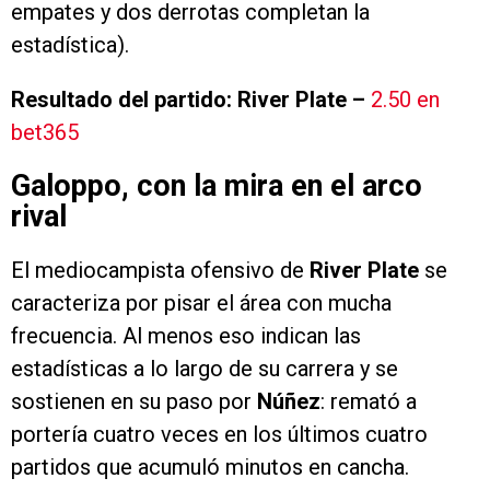
empates y dos derrotas completan la
estadística).
Resultado del partido: River Plate –
2.50 en
bet365
Galoppo, con la mira en el arco
rival
El mediocampista ofensivo de
River Plate
se
caracteriza por pisar el área con mucha
frecuencia. Al menos eso indican las
estadísticas a lo largo de su carrera y se
sostienen en su paso por
Núñez
: remató a
portería cuatro veces en los últimos cuatro
partidos que acumuló minutos en cancha.