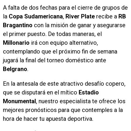
A falta de dos fechas para el cierre de grupos de
la
Copa Sudamericana
,
River Plate
recibe a
RB
Bragantino
con la misión de ganar y asegurarse
el primer puesto. De todas maneras, el
Millonario
irá con equipo alternativo,
contemplando que el próximo fin de semana
jugará la final del torneo doméstico ante
Belgrano
.
En la antesala de este atractivo desafío copero,
que se disputará en el mítico
Estadio
Monumental
, nuestro especialista te ofrece los
mejores pronósticos para que contemples a la
hora de hacer tu apuesta deportiva.