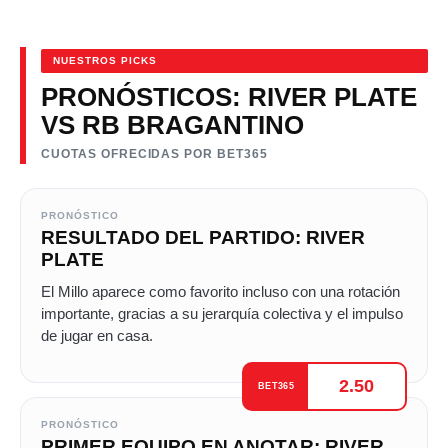
NUESTROS PICKS
PRONÓSTICOS: RIVER PLATE
VS RB BRAGANTINO
CUOTAS OFRECIDAS POR BET365
PRONÓSTICO
RESULTADO DEL PARTIDO: RIVER
PLATE
El Millo aparece como favorito incluso con una rotación
importante, gracias a su jerarquía colectiva y el impulso
de jugar en casa.
2.50
BET365
PRONÓSTICO
PRIMER EQUIPO EN ANOTAR: RIVER