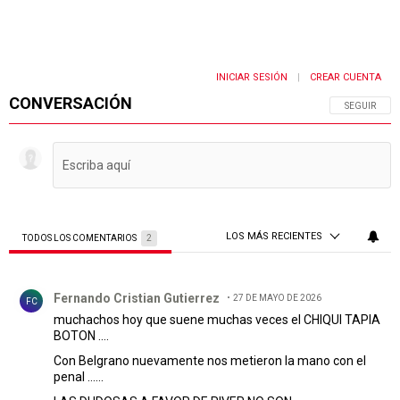
INICIAR SESIÓN
CREAR CUENTA
|
CONVERSACIÓN
SIGA ESTA 
SEGUIR
LOS MÁS RECIENTES
TODOS LOS COMENTARIOS
2
Todos los comentarios
Comentario de Fernando Cristian Gutierrez.
Fernando Cristian Gutierrez
27 DE MAYO DE 2026
FC
muchachos hoy que suene muchas veces el CHIQUI TAPIA
BOTON ....
Con Belgrano nuevamente nos metieron la mano con el
penal ......