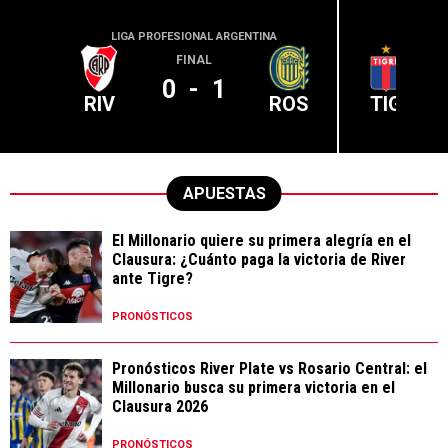
LIGA PROFESIONAL ARGENTINA
LIGA PR
FINAL
0
-
1
RIV
ROS
TIG
APUESTAS
El Millonario quiere su primera alegría en el
Clausura: ¿Cuánto paga la victoria de River
ante Tigre?
PRONÓSTICOS
Pronósticos River Plate vs Rosario Central: el
Millonario busca su primera victoria en el
Clausura 2026
PRONÓSTICOS