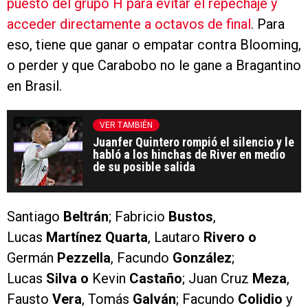
puesto del grupo H para evitar el repechaje y
acceder directamente a octavos de final
. Para
eso, tiene que ganar o empatar contra Blooming,
o perder y que Carabobo no le gane a Bragantino
en Brasil.
VER TAMBIÉN
Juanfer Quintero rompió el silencio y le
habló a los hinchas de River en medio
de su posible salida
Santiago
Beltrán
; Fabricio
Bustos
,
Lucas
Martínez Quarta
, Lautaro
Rivero o
Germán
Pezzella
, Facundo
González
;
Lucas
Silva o
Kevin
Castaño
; Juan Cruz
Meza
,
Fausto
Vera
, Tomás
Galván
; Facundo
Colidio
y