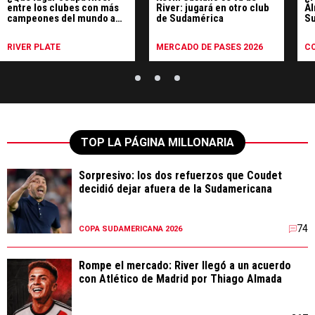
entre los clubes con más
River: jugará en otro club
Al
campeones del mundo a
de Sudamérica
Su
nivel mundial?
di
RIVER PLATE
MERCADO DE PASES 2026
C
TOP LA PÁGINA MILLONARIA
Sorpresivo: los dos refuerzos que Coudet
decidió dejar afuera de la Sudamericana
74
COPA SUDAMERICANA 2026
Rompe el mercado: River llegó a un acuerdo
con Atlético de Madrid por Thiago Almada