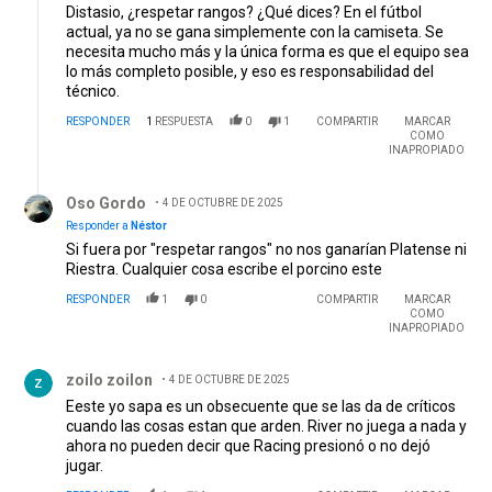
Distasio, ¿respetar rangos? ¿Qué dices? En el fútbol
actual, ya no se gana simplemente con la camiseta. Se
necesita mucho más y la única forma es que el equipo sea
lo más completo posible, y eso es responsabilidad del
técnico.
RESPONDER
1
RESPUESTA
0
1
COMPARTIR
MARCAR
COMO
INAPROPIADO
Respuesta de Oso Gordo.
Oso Gordo
4 DE OCTUBRE DE 2025
Responder a
Néstor
Si fuera por "respetar rangos" no nos ganarían Platense ni
Riestra. Cualquier cosa escribe el porcino este
RESPONDER
1
0
COMPARTIR
MARCAR
COMO
INAPROPIADO
Comentario de zoilo zoilon.
zoilo zoilon
4 DE OCTUBRE DE 2025
Eeste yo sapa es un obsecuente que se las da de críticos
cuando las cosas estan que arden. River no juega a nada y
ahora no pueden decir que Racing presionó o no dejó
jugar.