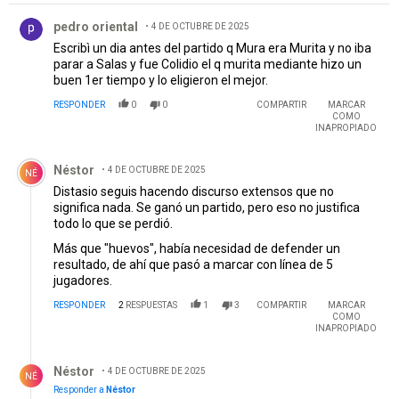
Comentario de pedro oriental.
pedro oriental
4 DE OCTUBRE DE 2025
Escribì un dia antes del partido q Mura era Murita y no iba
parar a Salas y fue Colidio el q murita mediante hizo un
buen 1er tiempo y lo eligieron el mejor.
RESPONDER
0
0
COMPARTIR
MARCAR
COMO
INAPROPIADO
Comentario de Néstor .
Néstor
4 DE OCTUBRE DE 2025
NÉ
Distasio seguis hacendo discurso extensos que no
significa nada. Se ganó un partido, pero eso no justifica
todo lo que se perdió.
Más que "huevos", había necesidad de defender un
resultado, de ahí que pasó a marcar con línea de 5
jugadores.
RESPONDER
2
RESPUESTAS
1
3
COMPARTIR
MARCAR
COMO
INAPROPIADO
Respuesta de Néstor .
Néstor
4 DE OCTUBRE DE 2025
NÉ
Responder a
Néstor