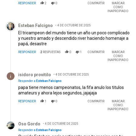
RESPONDER
2
0
COMPARTIR
MARCAR
COMO
INAPROPIADO
Comentario de Esteban Falcigno.
Esteban Falcigno
4 DE OCTUBRE DE 2025
El tricampeon del mundo tiene un año un poco complicado
y nuestro amado y descendido river haciendo homenaje a
papá, desastre
RESPONDER
2
RESPUESTAS
0
1
COMPARTIR
MARCAR
COMO
INAPROPIADO
Respuesta de isidoro provitilo.
isidoro provitilo
4 DE OCTUBRE DE 2025
Responder a
Esteban Falcigno
papa tiene menos campeonatos, la fifa anulo los titulos
amateurs y ahora lejos segundos, jajajaja
RESPONDER
1
0
COMPARTIR
MARCAR
COMO
INAPROPIADO
Respuesta de Oso Gordo.
Oso Gordo
4 DE OCTUBRE DE 2025
Responder a
Esteban Falcigno