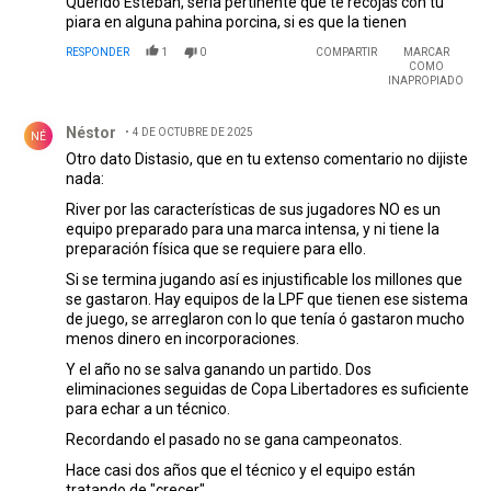
Querido Esteban, sería pertinente que te recojas con tu
piara en alguna pahina porcina, si es que la tienen
RESPONDER
1
0
COMPARTIR
MARCAR
COMO
INAPROPIADO
Comentario de Néstor .
Néstor
4 DE OCTUBRE DE 2025
NÉ
Otro dato Distasio, que en tu extenso comentario no dijiste
nada:
River por las características de sus jugadores NO es un
equipo preparado para una marca intensa, y ni tiene la
preparación física que se requiere para ello.
Si se termina jugando así es injustificable los millones que
se gastaron. Hay equipos de la LPF que tienen ese sistema
de juego, se arreglaron con lo que tenía ó gastaron mucho
menos dinero en incorporaciones.
Y el año no se salva ganando un partido. Dos
eliminaciones seguidas de Copa Libertadores es suficiente
para echar a un técnico.
Recordando el pasado no se gana campeonatos.
Hace casi dos años que el técnico y el equipo están
tratando de "crecer".