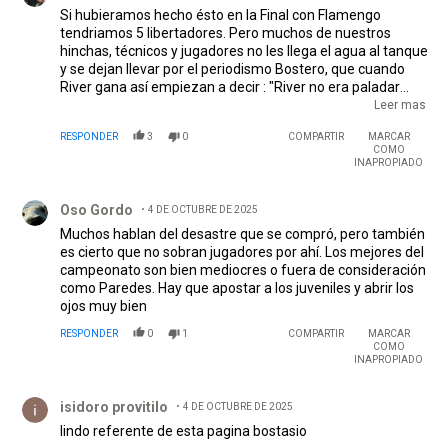
Si hubieramos hecho ésto en la Final con Flamengo
tendriamos 5 libertadores. Pero muchos de nuestros
hinchas, técnicos y jugadores no les llega el agua al tanque
y se dejan llevar por el periodismo Bostero, que cuando
River gana así empiezan a decir : "River no era paladar
negro"?..Ahh miren como hizo tiempo. Pero si River
Leer mas
arriesgaba y perdíamos, los mismos iban a decir, que
RESPONDER
3
0
COMPARTIR
MARCAR
verde que es River. Lo que te termina dando prestigio a lo
COMO
largo de la historia son los títulos.
EDITADO
INAPROPIADO
Comentario de Oso Gordo.
Oso Gordo
4 DE OCTUBRE DE 2025
Muchos hablan del desastre que se compró, pero también
es cierto que no sobran jugadores por ahí. Los mejores del
campeonato son bien mediocres o fuera de consideración
como Paredes. Hay que apostar a los juveniles y abrir los
ojos muy bien
RESPONDER
0
1
COMPARTIR
MARCAR
COMO
INAPROPIADO
Comentario de isidoro provitilo.
isidoro provitilo
4 DE OCTUBRE DE 2025
lindo referente de esta pagina bostasio