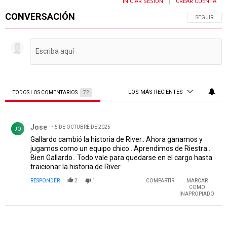
INICIAR SESIÓN
CREAR CUENTA
|
CONVERSACIÓN
SIGA ESTA 
SEGUIR
LOS MÁS RECIENTES
TODOS LOS COMENTARIOS
72
Todos los comentarios
Comentario de Jose.
Jose
5 DE OCTUBRE DE 2025
JO
Gallardo cambió la historia de River.. Ahora ganamos y
jugamos como un equipo chico.. Aprendimos de Riestra..
Bien Gallardo.. Todo vale para quedarse en el cargo hasta
traicionar la historia de River.
RESPONDER
2
1
COMPARTIR
MARCAR
COMO
INAPROPIADO