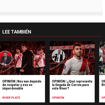
LEE TAMBIÉN
OPINIÓN | Nos van dejando
OPINIÓN | ¿Qué representa
OP
de respetar y eso es
la llegada de Correa para
Ri
imperdonable
este River?
RIVER PLATE
OPINIÓN
OP