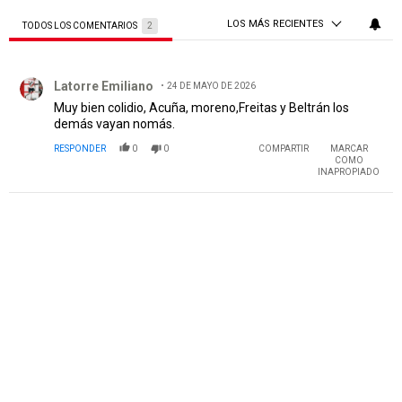
LOS MÁS RECIENTES
TODOS LOS COMENTARIOS
2
Todos los comentarios
Comentario de Latorre Emiliano .
Latorre Emiliano
24 DE MAYO DE 2026
Muy bien colidio, Acuña, moreno,Freitas y Beltrán los
demás vayan nomás.
RESPONDER
0
0
COMPARTIR
MARCAR
COMO
INAPROPIADO
PUBLICIDAD