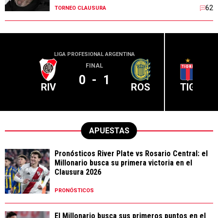
62
TORNEO CLAUSURA
LIGA PROFESIONAL ARGENTINA
LIGA PR
FINAL
0
-
1
RIV
ROS
TIG
APUESTAS
Pronósticos River Plate vs Rosario Central: el
Millonario busca su primera victoria en el
Clausura 2026
PRONÓSTICOS
El Millonario busca sus primeros puntos en el