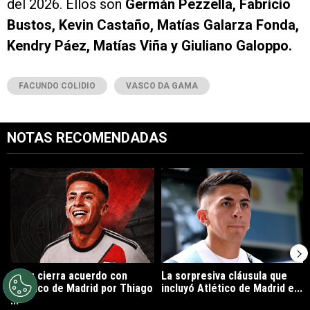
del 2026. Ellos son
Germán Pezzella, Fabricio
Bustos, Kevin Castaño, Matías Galarza Fonda,
Kendry Páez, Matías Viña y Giuliano Galoppo.
FACUNDO COLIDIO
VASCO DA GAMA
NOTAS RECOMENDADAS
Este listado muestra los artículos con más comentarios en los últimos 7
Un artículo de tendencia con el título "River cierra acuerdo con Atlé
Un artículo de tendencia con el tí
River cierra acuerdo con
La sorpresiva cláusula que
Atlético de Madrid por Thiago
incluyó Atlético de Madrid e...
...