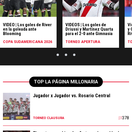
VIDEO | Los goles de River
VIDEOS | Los goles de
Vi
en la goleada ante
Driussi y Martínez Quarta
y 
Blooming
para el 2-0 ante Gimnasia
Ri
COPA SUDAMERICANA 2026
TORNEO APERTURA
T
TOP LA PÁGINA MILLONARIA
Jugador x Jugador vs. Rosario Central
378
TORNEO CLAUSURA