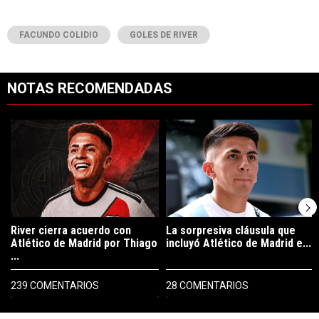
FACUNDO COLIDIO
GOLES DE RIVER
NOTAS RECOMENDADAS
Este listado muestra los artículos con más comentarios en los últimos 7
Un artículo de tendencia con el título "River cierra acuerdo con Atlé
Un artículo de tendencia con el tí
River cierra acuerdo con
La sorpresiva cláusula que
Atlético de Madrid por Thiago
incluyó Atlético de Madrid e...
...
239 COMENTARIOS
28 COMENTARIOS
PUBLICIDAD