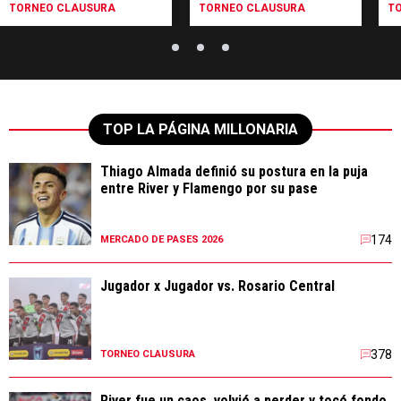
TORNEO CLAUSURA
TORNEO CLAUSURA
T
TOP LA PÁGINA MILLONARIA
Thiago Almada definió su postura en la puja
entre River y Flamengo por su pase
174
MERCADO DE PASES 2026
Jugador x Jugador vs. Rosario Central
378
TORNEO CLAUSURA
River fue un caos, volvió a perder y tocó fondo