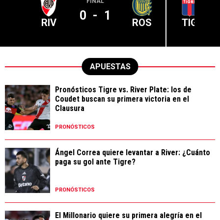
FINAL
0
-
1
RIV
ROS
TIG
APUESTAS
Pronósticos Tigre vs. River Plate: los de
Coudet buscan su primera victoria en el
Clausura
PRONÓSTICOS
Ángel Correa quiere levantar a River: ¿Cuánto
paga su gol ante Tigre?
PRONÓSTICOS
El Millonario quiere su primera alegría en el