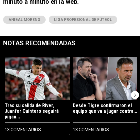
minuto a minuto en la web.
ANIBAL MORENO
LIGA PROFESIONAL DE FÚTBOL
NOTAS RECOMENDADAS
Este listado muestra los artículos con más comentarios en los últimos 7
Un artículo de tendencia con el título "Tras su salida de River, Juanf
Un artículo de tendencia con el tí
Tras su salida de River,
Desde Tigre confirmaron el
Juanfer Quintero seguirá
equipo que va a jugar contra...
jugan...
13 COMENTARIOS
13 COMENTARIOS