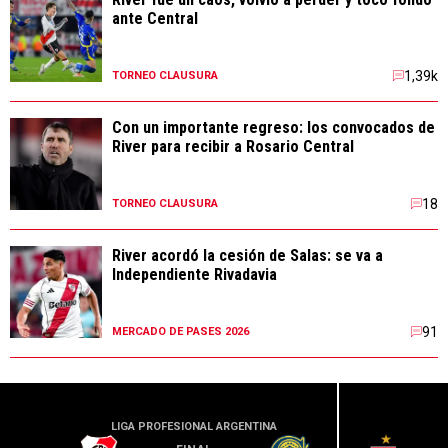
ante Central
1,39k
TORNEO CLAUSURA
Con un importante regreso: los convocados de
River para recibir a Rosario Central
18
TORNEO CLAUSURA
River acordó la cesión de Salas: se va a
Independiente Rivadavia
91
MERCADO DE PASES 2026
LIGA PROFESIONAL ARGENTINA
LIGA PR