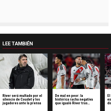
LEE TAMBIÉN
River será multado por el
De mal en peor: la
El
silencio de Coudet y los
histórica racha negativa
ex
jugadores ante la prensa
que igualó River tras
di
perder ante Rosario
Central