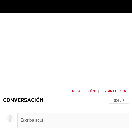
PUBLICIDAD
INICIAR SESIÓN
CREAR CUENTA
|
CONVERSACIÓN
SIGA ESTA 
SEGUIR