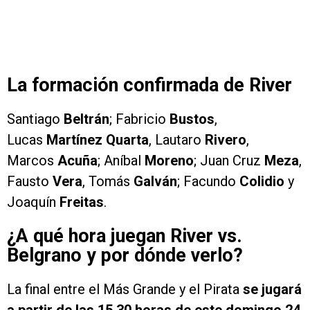
La formación confirmada de River
Santiago
Beltrán
; Fabricio
Bustos
,
Lucas
Martínez Quarta
, Lautaro
Rivero
,
Marcos
Acuña
; Aníbal
Moreno
; Juan Cruz
Meza
,
Fausto
Vera
, Tomás
Galván
; Facundo
Colidio
y
Joaquín
Freitas
.
¿A qué hora juegan River vs.
Belgrano y por dónde verlo?
La final entre el Más Grande y el Pirata
se jugará
a partir de las 15.30 horas de este domingo 24