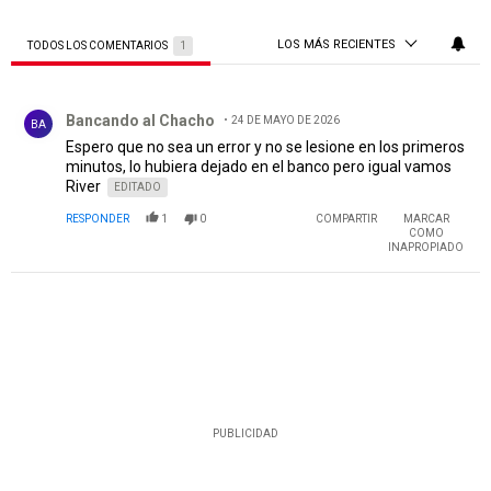
LOS MÁS RECIENTES
TODOS LOS COMENTARIOS
1
Todos los comentarios
Comentario de Bancando al Chacho .
Bancando al Chacho
24 DE MAYO DE 2026
BA
Espero que no sea un error y no se lesione en los primeros
minutos, lo hubiera dejado en el banco pero igual vamos
River
EDITADO
RESPONDER
1
0
COMPARTIR
MARCAR
COMO
INAPROPIADO
PUBLICIDAD