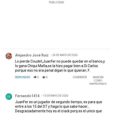
PUBLICIDAD
Comentario de Alejandro José Ruiz.
Alejandro José Ruiz
24 DE MAYO DE 2026
Lo pierde Coudet,Juanfer no puede quedar en el banco,y
lo gana Chiqui Mafia,se la hizo pagar bien a Di Carlos
porque eso no era penal digan lo que quieran..!!
RESPONDER
0
0
COMPARTIR
MARCAR
COMO
INAPROPIADO
Comentario de Fernando1414.
Fernando1414
13 DE MAYO DE 2026
FE
JuanFer es un jugador de segundo tiempo, es para que
entre a los 15 del ST y haga lo que sabe hacer...
Desgraciadamente hoy es el crack porq es el unico que