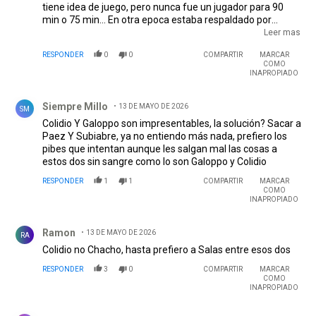
tiene idea de juego, pero nunca fue un jugador para 90
min o 75 min... En otra epoca estaba respaldado por
NachoF, Enzo Perez, Palacios, El Pity, pero hoy no tiene
Leer mas
respaldo. Preferible que River juegue con un equipo mas
RESPONDER
0
0
COMPARTIR
MARCAR
combativo y canse al rival, para que despues entre JFQ y
COMO
haga un descalabro. Primero aguantar y cansar al
INAPROPIADO
rival...Hasta q no vengan 3 o 4 jugadores de excelentisimo
Comentario de Siempre Millo .
pie, siempre vamos a depender de un player que es para
Siempre Millo
13 DE MAYO DE 2026
los segundos tiempos... Mi opinion, les puede gustar o no, y
SM
si les duele ponganse Manzan
Colidio Y Galoppo son impresentables, la solución? Sacar a
Paez Y Subiabre, ya no entiendo más nada, prefiero los
pibes que intentan aunque les salgan mal las cosas a
estos dos sin sangre como lo son Galoppo y Colidio
RESPONDER
1
1
COMPARTIR
MARCAR
COMO
INAPROPIADO
Comentario de Ramon.
Ramon
13 DE MAYO DE 2026
RA
Colidio no Chacho, hasta prefiero a Salas entre esos dos
RESPONDER
3
0
COMPARTIR
MARCAR
COMO
INAPROPIADO
Comentario de guille.