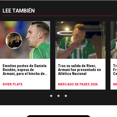
LEE TAMBIÉN
Emotivo posteo de Daniela
Tras su salida de River,
Tr
Rendón, esposa de
Armani fue presentado en
Fr
Armani, para el hincha de
Atlético Nacional
Co
River: "El privilegio de
At
haber sido parte"
RIVER PLATE
MERCADO DE PASES 2026
ME