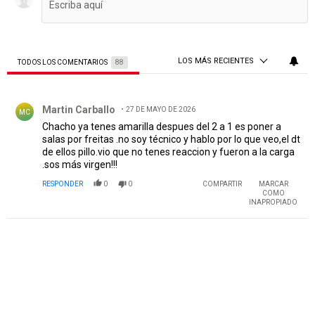
LOS MÁS RECIENTES
TODOS LOS COMENTARIOS
88
Todos los comentarios
Comentario de Martin Carballo.
Martin Carballo
27 DE MAYO DE 2026
MC
Chacho ya tenes amarilla despues del 2 a 1 es poner a
salas por freitas .no soy técnico y hablo por lo que veo,el dt
de ellos pillo.vio que no tenes reaccion y fueron a la carga
.sos más virgen!!!
RESPONDER
0
0
COMPARTIR
MARCAR
COMO
INAPROPIADO