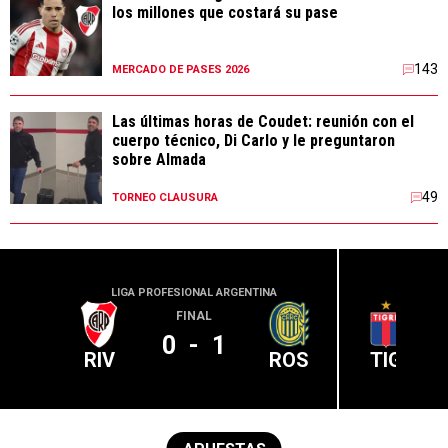
los millones que costará su pase
143
MERCADO DE PASES 2026
Las últimas horas de Coudet: reunión con el
cuerpo técnico, Di Carlo y le preguntaron
sobre Almada
49
TORNEO CLAUSURA
LIGA PROFESIONAL ARGENTINA
LIGA PR
FINAL
0
-
1
RIV
ROS
TIG