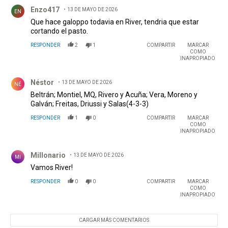
Comentario de Enzo417.
Enzo417
13 DE MAYO DE 2026
EN
Que hace galoppo todavia en River, tendria que estar
cortando el pasto.
RESPONDER
2
1
COMPARTIR
MARCAR
COMO
INAPROPIADO
Comentario de Néstor .
Néstor
13 DE MAYO DE 2026
NÉ
Beltrán; Montiel, MQ, Rivero y Acuña; Vera, Moreno y
Galván; Freitas, Driussi y Salas(4-3-3)
RESPONDER
1
0
COMPARTIR
MARCAR
COMO
INAPROPIADO
Comentario de Millonario.
Millonario
13 DE MAYO DE 2026
MI
Vamos River!
RESPONDER
0
0
COMPARTIR
MARCAR
COMO
INAPROPIADO
CARGAR MÁS COMENTARIOS