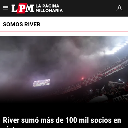
Es tendencia
:
Coudet River Tigre
Puntajes River Tigre
Próximo partido
SOMOS RIVER
ULTIMAS NOTICIAS
STREAMING
TORNEO CLAUSURA
SUDAMERICANA
MERCADO DE PASES
FIXTURE
POSICIONES
River sumó más de 100 mil socios en 
OPINIÓN