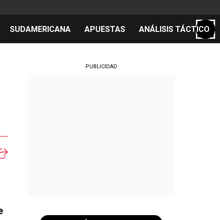
SUDAMERICANA
APUESTAS
ANÁLISIS TÁCTICO
S
PUBLICIDAD
cos
el día
e