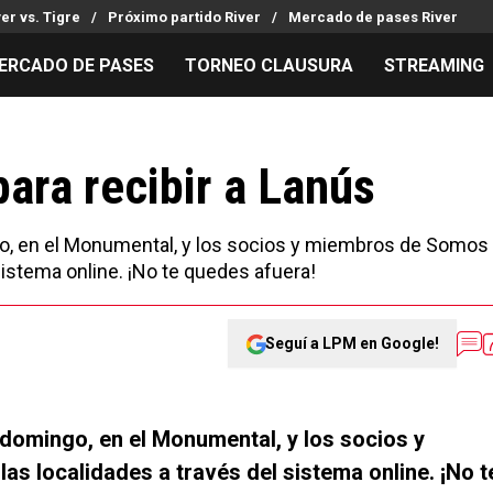
ver vs. Tigre
Próximo partido River
Mercado de pases River
ERCADO DE PASES
TORNEO CLAUSURA
STREAMING
MILLONARIOS
LPM PARA EL HINCHA
APUESTA
Mercado de Pases
Streaming
Noticias
ara recibir a Lanús
Análisis tácticos
Entradas
Guías
Juanfer Quintero
Hinchas
Códigos
ngo, en el Monumental, y los socios y miembros de Somos
Chacho Coudet
Los goles de River
Pronósti
sistema online. ¡No te quedes afuera!
Ex River
Entrevistas
Apuesta d
Seguí a LPM en Google!
 domingo, en el Monumental, y los socios y
s localidades a través del sistema online. ¡No t