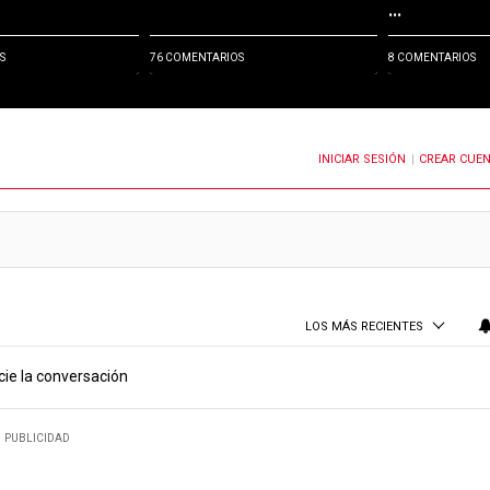
...
S
76 COMENTARIOS
8 COMENTARIOS
INICIAR SESIÓN
CREAR CUE
OTIFICACIONES CUANDO SE PUBLIQUEN NUEVOS COMENTARIOS
|
LOS MÁS RECIENTES
cie la conversación
PUBLICIDAD