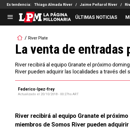
Es tendencia
:
Thiago Almada River
Jaime Peñarol River
Ri
ÚLTIMAS NOTICIAS
M
LIGA PROFESIONAL
TORNEOS
River Plate
Noticias
Copa Sudamericana
La venta de entradas p
Tabla de posiciones
Copa Argentina
Fixture
Selección Argentina
River recibirá al equipo Granate el próximo domi
Reserva
River pueden adquirir las localidades a través del 
Federico-lpez-frey
Actualizado el
20/10/2018 - 00:27hs ART
River recibirá al equipo Granate el próximo
miembros de Somos River pueden adquirir la