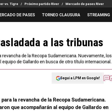
ver vs. Tigre
Próximo partido River
Mercado de pases River
ERCADO DE PASES
TORNEO CLAUSURA
STREAMING
MILLONARIOS
LPM PARA EL HINCHA
APUESTA
Mercado de Pases
Streaming
Noticias
asladada a las tribunas
Análisis tácticos
Entradas
Guías
Juanfer Quintero
Hinchas
Códigos
 la revancha de la Recopa Sudamericana. Nuevamente, los
Chacho Coudet
Los goles de River
Pronósti
quipo de Gallardo en busca de otro título internacional.
Ex River
Entrevistas
Apuesta d
Seguí a LPM en Google!
 para la revancha de la Recopa Sudamericana.
aron que acompañarán al equipo de Gallardo en