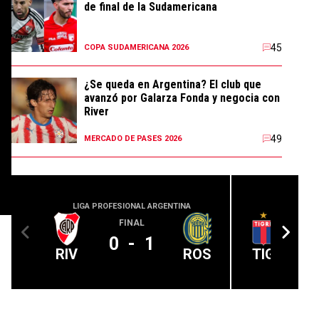
de final de la Sudamericana
45
COPA SUDAMERICANA 2026
¿Se queda en Argentina? El club que
avanzó por Galarza Fonda y negocia con
River
49
MERCADO DE PASES 2026
LIGA PROFESIONAL ARGENTINA
LIGA PROFE
FINAL
0
-
1
RIV
ROS
TIG