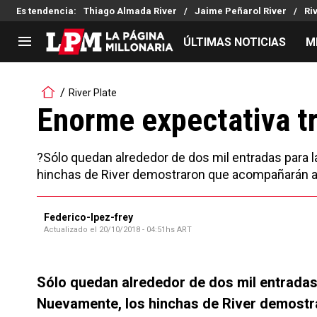
Es tendencia
:
Thiago Almada River
Jaime Peñarol River
Ri
ÚLTIMAS NOTICIAS
M
LIGA PROFESIONAL
TORNEOS
River Plate
Noticias
Copa Sudamericana
Enorme expectativa tr
Tabla de posiciones
Copa Argentina
Fixture
Selección Argentina
?Sólo quedan alrededor de dos mil entradas para
Reserva
hinchas de River demostraron que acompañarán al e
Federico-lpez-frey
Actualizado el
20/10/2018 - 04:51hs ART
Sólo quedan alrededor de dos mil entradas
Nuevamente, los hinchas de River demostr