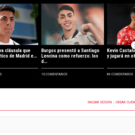
ltimos 7 días.
e tendencia con el título "La sorpresiva cláusula que incluyó Atlético d
Un artículo de tendencia con el título "Burgos pr
Un artículo de
va cláusula que
Burgos presentó a Santiago
Kevin Castaño
tico de Madrid e...
Lencina como refuerzo: los
y jugará en ot
d...
S
10 COMENTARIOS
84 COMENTARIOS
INICIAR SESIÓN
CREAR CUE
OTIFICACIONES CUANDO SE PUBLIQUEN NUEVOS COMENTARIOS
|