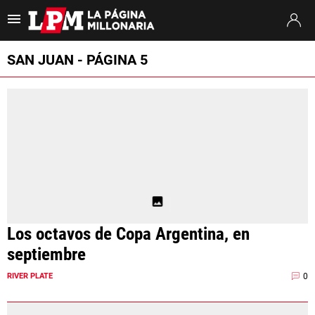
Es tendencia
:
Thiago Almada River
River vs. Tigre
A qué hora juega R
SAN JUAN - PÁGINA 5
ULTIMAS NOTICIAS
STREAMING
TORNEO CLAUSURA
SUDAMERICANA
MERCADO DE PASES
Los octavos de Copa Argentina, en
FIXTURE
septiembre
POSICIONES
0
RIVER PLATE
OPINIÓN