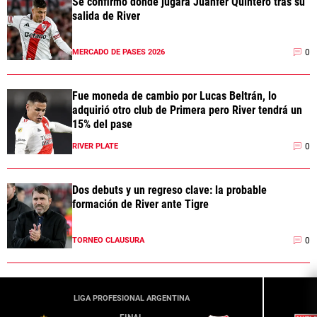
Se confirmó dónde jugará Juanfer Quintero tras su
salida de River
0
MERCADO DE PASES 2026
Fue moneda de cambio por Lucas Beltrán, lo
adquirió otro club de Primera pero River tendrá un
15% del pase
0
RIVER PLATE
Dos debuts y un regreso clave: la probable
formación de River ante Tigre
0
TORNEO CLAUSURA
LIGA PROFESIONAL ARGENTINA