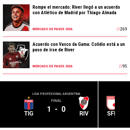
Rompe el mercado: River llegó a un acuerdo
con Atlético de Madrid por Thiago Almada
269
MERCADO DE PASES 2026
Acuerdo con Vasco da Gama: Colidio está a un
paso de irse de River
95
MERCADO DE PASES 2026
LIGA PROFESIONAL ARGENTINA
CONME
FINAL
1
-
0
TIG
RIV
SFE