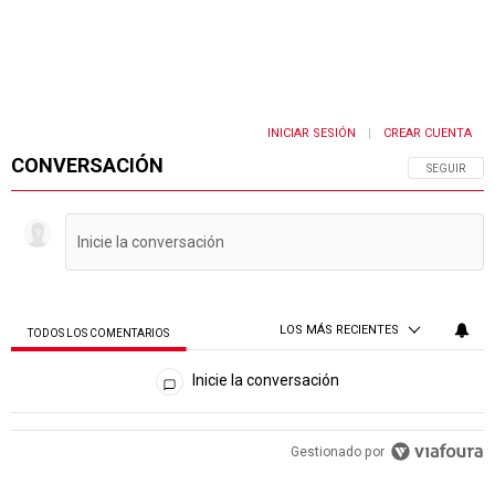
INICIAR SESIÓN
CREAR CUENTA
|
CONVERSACIÓN
SIGA ESTA 
SEGUIR
LOS MÁS RECIENTES
TODOS LOS COMENTARIOS
Todos los comentarios
Inicie la conversación
PUBLICIDAD