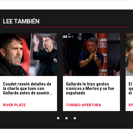
LEE TAMBIÉN
Coudet reveló detalles de
Gallardo le hizo gestos
El
la charla que tuvo con
irónicos a Merlos y se fue
qu
Gallardo antes de asumir
expulsado
al
en River
fu
RIVER PLATE
TORNEO APERTURA
RI