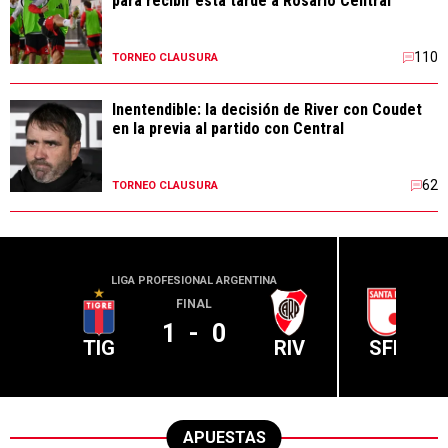
para recibir esta tarde a Rosario Central
110
TORNEO CLAUSURA
Inentendible: la decisión de River con Coudet
en la previa al partido con Central
62
TORNEO CLAUSURA
LIGA PROFESIONAL ARGENTINA
CONME
FINAL
1
-
0
TIG
RIV
SFE
APUESTAS