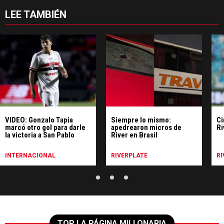
LEE TAMBIÉN
VIDEO: Gonzalo Tapia
Siempre lo mismo:
Ci
marcó otro gol para darle
apedrearon micros de
Ri
la victoria a San Pablo
River en Brasil
INTERNACIONAL
RIVERPLATE
RI
TOP LA PÁGINA MILLONARIA