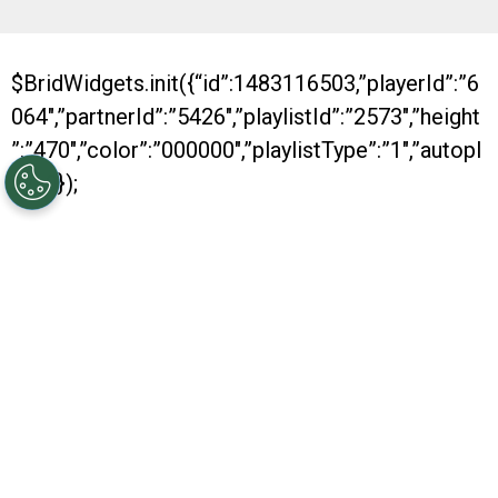
$BridWidgets.init({“id”:1483116503,”playerId”:”6
064″,”partnerId”:”5426″,”playlistId”:”2573″,”height
”:”470″,”color”:”000000″,”playlistType”:”1″,”autopl
ay”:0});
Con dos nuevos títulos conseguidos, River se
despide de otro año positivo. Es que, al igual
que los anteriores, en 2016 fue muy bueno para
el conjunto Millonario, que se consagró
campeón de la Recopa y también de la Copa
Argentina. Además, obtuvo su pasaje hacia la
Copa Libertadores.