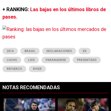
+ RANKING:
Las bajas en los últimos libros de
pases.
2016
BRASIL
DECLARACIONES
EX
LUCHO
LUIS
PARANAENSE
PRESENTADO
REFUERZO
RIVER
NOTAS RECOMENDADAS
Este listado muestra los artículos con más comentarios en los últimos 7
Un artículo de tendencia con el título "Qué dijo Coudet sobre los prob
Un artículo de tendencia con el tí