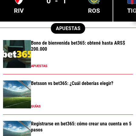
0
-
1
RIV
ROS
TI
APUESTAS
Bono de bienvenida bet365: obtené hasta ARS$
200.000
APUESTAS
Betsson vs bet365: ¿Cuál deberías elegir?
GUÍAS
Registrarse en bet365: cómo crear una cuenta en 5
pasos