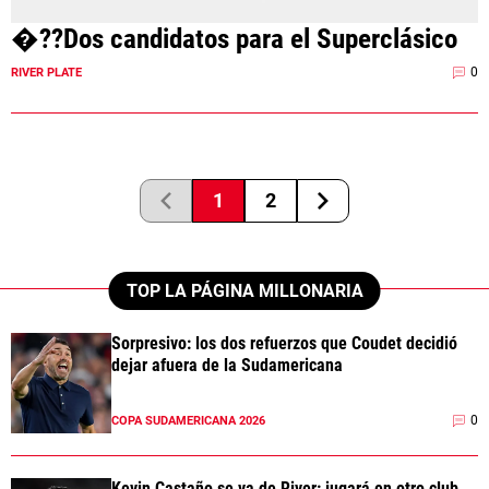
�??Dos candidatos para el Superclásico
0
RIVER PLATE
1
2
TOP LA PÁGINA MILLONARIA
Sorpresivo: los dos refuerzos que Coudet decidió
dejar afuera de la Sudamericana
0
COPA SUDAMERICANA 2026
Kevin Castaño se va de River: jugará en otro club