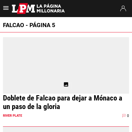
Es tendencia
:
Thiago Almada River
River vs. Tigre
A qué hora juega R
FALCAO - PÁGINA 5
ULTIMAS NOTICIAS
STREAMING
TORNEO CLAUSURA
SUDAMERICANA
MERCADO DE PASES
Doblete de Falcao para dejar a Mónaco a
FIXTURE
un paso de la gloria
POSICIONES
0
RIVER PLATE
OPINIÓN