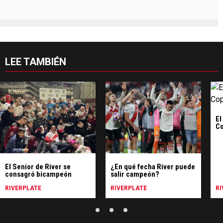
LEE TAMBIÉN
El
Co
El Senior de River se
¿En qué fecha River puede
consagró bicampeón
salir campeón?
RIVERPLATE
RIVERPLATE
RI