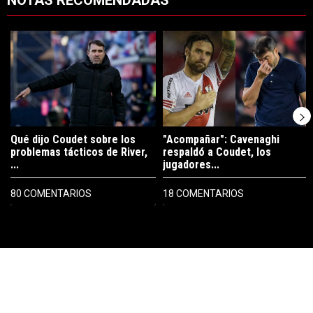
NOTAS RECOMENDADAS
Este listado muestra los artículos con más comentarios en los últimos 7
Un artículo de tendencia con el título "Qué dijo Coudet sobre los prob
Un artículo de tendencia con el tí
Qué dijo Coudet sobre los
"Acompañar": Cavenaghi
problemas tácticos de River,
respaldó a Coudet, los
...
jugadores...
80 COMENTARIOS
18 COMENTARIOS
PUBLICIDAD