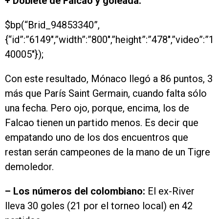
+ Doblete de Falcao y goleada:
$bp(“Brid_94853340”,
{“id”:”6149″,”width”:”800″,”height”:”478″,”video”:”1
40005″});
Con este resultado, Mónaco llegó a 86 puntos, 3
más que París Saint Germain, cuando falta sólo
una fecha. Pero ojo, porque, encima, los de
Falcao tienen un partido menos. Es decir que
empatando uno de los dos encuentros que
restan serán campeones de la mano de un Tigre
demoledor.
– Los números del colombiano:
El ex-River
lleva 30 goles (21 por el torneo local) en 42