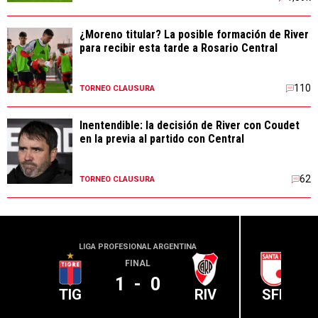
¿Moreno titular? La posible formación de River
para recibir esta tarde a Rosario Central
110
TORNEO CLAUSURA
Inentendible: la decisión de River con Coudet
en la previa al partido con Central
62
TORNEO CLAUSURA
LIGA PROFESIONAL ARGENTINA
CONME
FINAL
1
-
0
TIG
RIV
SFE