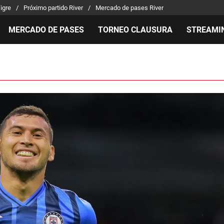
Tigre
Próximo partido River
Mercado de pases River
MERCADO DE PASES
TORNEO CLAUSURA
STREAMI
MILLONARIOS
LPM PARA EL HINCHA
APUEST
Mercado de Pases
Streaming
Noticias
Análisis tácticos
Entradas
Guías
Juanfer Quintero
Hinchas
Códigos
Chacho Coudet
Los goles de River
Pronósti
Ex River
Entrevistas
Apuesta 