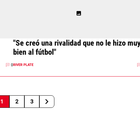
"Se creó una rivalidad que no le hizo mu
bien al fútbol"
0
RIVER PLATE
1
2
3