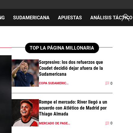
NG
SUDAMERICANA
APUESTAS
ANÁLISIS TÁCTICO
AS
TOP LA PÁGINA MILLONARIA
Sorpresivo: los dos refuerzos que
Coudet decidió dejar afuera de la
cos
Sudamericana
del día
0
COPA SUDAMERICANA 2026
Rompe el mercado: River llegó a un
acuerdo con Atlético de Madrid por
Thiago Almada
0
MERCADO DE PASES 2026