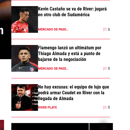
Kevin Castaño se va de River: jugará
en otro club de Sudamérica
 
0
MERCADO DE PASES 2026
Flamengo lanzó un ultimátum por
Thiago Almada y está a punto de
bajarse de la negociación
0
MERCADO DE PASES 2026
No hay excusas: el equipo de lujo que
podrá armar Coudet en River con la
llegada de Almada
0
RIVER PLATE