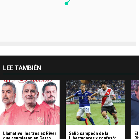
LEE TAMBIÉN
Llamativo: los tres ex River
Salió campeón de la
El
que asumieron en Cerro
Libertadores y confesó:
Ri