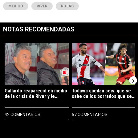
MEXICO
RIVER
ROJAS
NOTAS RECOMENDADAS
Este listado muestra los artículos con más comentarios en los últimos 7
Un artículo de tendencia con el título "Gallardo reapareció en medio 
Un artículo de tendencia con el tí
Gallardo reapareció en medio
Todavía quedan seis: qué se
de la crisis de River y le...
sabe de los borrados que se...
42 COMENTARIOS
57 COMENTARIOS
PUBLICIDAD