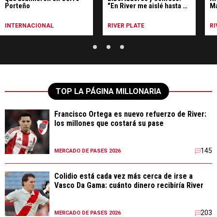
Porteño
"En River me aislé hasta de
Ma
mi familia"
INTERNACIONAL
RIVER PLATE
RI
TOP LA PÁGINA MILLONARIA
Francisco Ortega es nuevo refuerzo de River:
los millones que costará su pase
145
MERCADO DE PASES 2026
Colidio está cada vez más cerca de irse a
Vasco Da Gama: cuánto dinero recibiría River
203
MERCADO DE PASES 2026