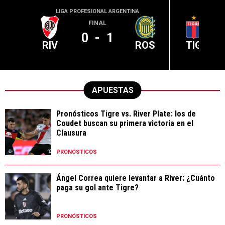
LIGA PROFESIONAL ARGENTINA
LIGA PR
FINAL
0
-
1
RIV
ROS
TIG
APUESTAS
Pronósticos Tigre vs. River Plate: los de
Coudet buscan su primera victoria en el
Clausura
PRONÓSTICOS
Ángel Correa quiere levantar a River: ¿Cuánto
paga su gol ante Tigre?
PRONÓSTICOS