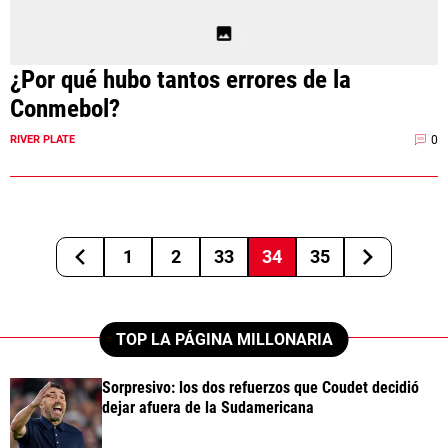
¿Por qué hubo tantos errores de la
Conmebol?
0
RIVER PLATE
1
2
33
34
35
TOP LA PÁGINA MILLONARIA
Sorpresivo: los dos refuerzos que Coudet decidió
dejar afuera de la Sudamericana