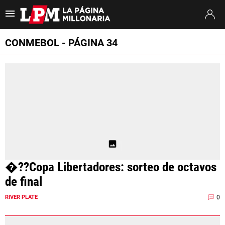
Es tendencia
:
Thiago Almada River
Jaime Peñarol River
River vs. Tig
CONMEBOL - PÁGINA 34
ULTIMAS NOTICIAS
STREAMING
TORNEO CLAUSURA
SUDAMERICANA
MERCADO DE PASES
�??Copa Libertadores: sorteo de octavos
FIXTURE
de final
POSICIONES
0
RIVER PLATE
OPINIÓN