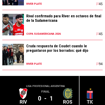
45
RIVER PLATE
Rival confirmado para River en octavos de final
de la Sudamericana
45
COPA SUDAMERICANA 2026
Cruda respuesta de Coudet cuando le
preguntaron por los borrados: qué dijo
94
RIVER PLATE
LIGA PROFESIONAL ARGENTINA
LIGA PR
FINAL
0
-
1
RIV
ROS
TIG