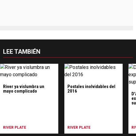
LEE TAMBIÉN
River ya vislumbra un
Postales inolvidables del
mayo complicado
2016
D'
ex
su
RIVER PLATE
RIVER PLATE
RI