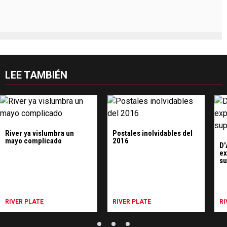
LEE TAMBIÉN
River ya vislumbra un
Postales inolvidables del
mayo complicado
2016
D'
ex
su
RIVER PLATE
RIVER PLATE
RI