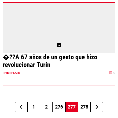
�??A 67 años de un gesto que hizo
revolucionar Turín
0
RIVER PLATE
1
2
276
277
278