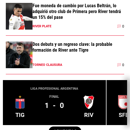
Fue moneda de cambio por Lucas Beltrán, lo
adquirió otro club de Primera pero River tendrá
un 15% del pase
0
RIVER PLATE
Dos debuts y un regreso clave: la probable
formación de River ante Tigre
0
TORNEO CLAUSURA
LIGA PROFESIONAL ARGENTINA
FINAL
1
-
0
TIG
RIV
SFE