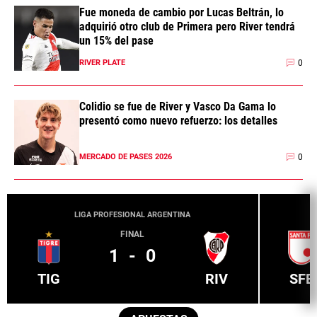
Fue moneda de cambio por Lucas Beltrán, lo
adquirió otro club de Primera pero River tendrá
un 15% del pase
0
RIVER PLATE
Colidio se fue de River y Vasco Da Gama lo
presentó como nuevo refuerzo: los detalles
0
MERCADO DE PASES 2026
LIGA PROFESIONAL ARGENTINA
FINAL
1
-
0
TIG
RIV
SFE