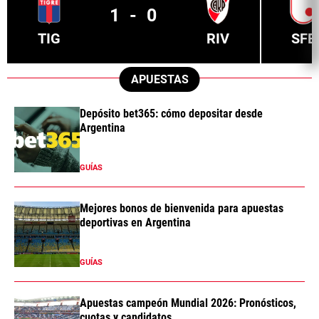
1
-
0
TIG
RIV
SFE
APUESTAS
Depósito bet365: cómo depositar desde
Argentina
GUÍAS
Mejores bonos de bienvenida para apuestas
deportivas en Argentina
GUÍAS
Apuestas campeón Mundial 2026: Pronósticos,
cuotas y candidatos