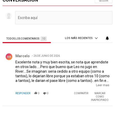
SIGA ESTA 
SEGUIR
LOS MÁS RECIENTES
TODOS LOS COMENTARIOS
10
Todos los comentarios
Comentario de Marcelo.
Marcelo
26 DE JUNIO DE 2026
MA
Excelente nota y muy bien escrita, se nota que aprendiste
en otros lado.....Pero que bueno que Leo no jugo en
River....Se imaginan: seria cedido a otro equipo (como a
tantos), lo dejarian libre porque ya estaban otros 10 (como
a tantos), le darian el pase libre (como a tantos)...en fin en
river no saben administrar las riquezas, ni ser previsores a
Leer mas
la hora de tomar decisiones...hay que saber de futbol, de
RESPONDER
0
0
COMPARTIR
MARCAR
negocios y sobre todo tener mucho olfato. Y nuestros
COMO
dirigentes no es que no reunen las 3 cosas, no reunen ni
INAPROPIADO
una. La unica, la del maestro Aguilar...que se dedicaba a
vender las joyas de la abuela...
EDITADO