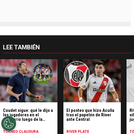
LEE TAMBIÉN
Coudet sigue: qué le dijo a
El posteo que hizo Acuña
Ri
los jugadores en el
tras el papelón de River
si
vestuario luego de la
ante Central
ju
derrota con Central
TORNEO CLAUSURA
RIVER PLATE
T