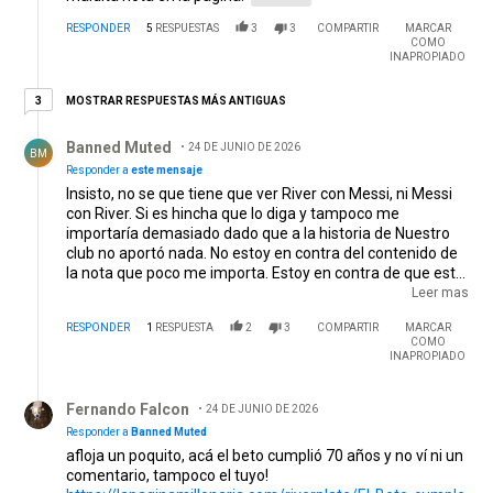
RESPONDER
5
RESPUESTAS
3
3
COMPARTIR
MARCAR
COMO
INAPROPIADO
3 respuestas más antiguas
MOSTRAR RESPUESTAS MÁS ANTIGUAS
3
Respuesta de Banned Muted.
Banned Muted
24 DE JUNIO DE 2026
BM
Responder a
este mensaje
Insisto, no se que tiene que ver River con Messi, ni Messi
con River. Si es hincha que lo diga y tampoco me
importaría demasiado dado que a la historia de Nuestro
club no aportó nada. No estoy en contra del contenido de
la nota que poco me importa. Estoy en contra de que esta
nota esté en un medio partidario que con el jugador no
Leer mas
tiene nada que ver. Espero que el 4 de Enero haya una
RESPONDER
1
RESPUESTA
2
3
COMPARTIR
MARCAR
nota parecida, celebrando el cumple del Beto porque ya
COMO
que hacen notas de tipos que no jugaron en River. Estimo
INAPROPIADO
que la del Beto será la portada de ese día.
EDITADO
Respuesta de Fernando Falcon.
Fernando Falcon
24 DE JUNIO DE 2026
Responder a
Banned Muted
afloja un poquito, acá el beto cumplió 70 años y no ví ni un
comentario, tampoco el tuyo!