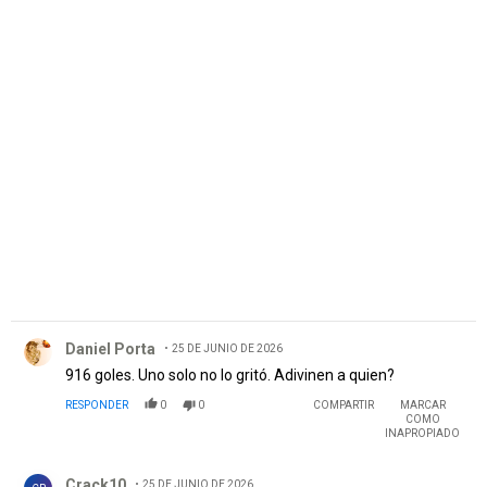
Comentario de Daniel Porta.
Daniel Porta
25 DE JUNIO DE 2026
916 goles. Uno solo no lo gritó. Adivinen a quien?
RESPONDER
0
0
COMPARTIR
MARCAR
COMO
INAPROPIADO
Comentario de Crack10.
Crack10
25 DE JUNIO DE 2026