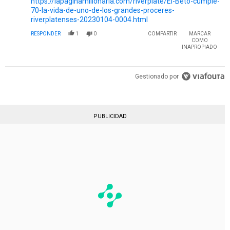
https://lapaginamillonaria.com/riverplate/El-Beto-cumple-
70-la-vida-de-uno-de-los-grandes-proceres-
riverplatenses-20230104-0004.html
RESPONDER
1
0
COMPARTIR
MARCAR
COMO
INAPROPIADO
Gestionado por
PUBLICIDAD