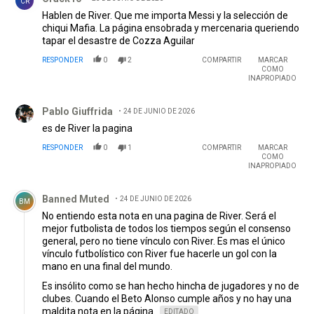
CR
Hablen de River. Que me importa Messi y la selección de
chiqui Mafia. La página ensobrada y mercenaria queriendo
tapar el desastre de Cozza Aguilar
RESPONDER
0
2
COMPARTIR
MARCAR
COMO
INAPROPIADO
Comentario de Pablo Giuffrida.
Pablo Giuffrida
24 DE JUNIO DE 2026
es de River la pagina
RESPONDER
0
1
COMPARTIR
MARCAR
COMO
INAPROPIADO
Comentario de Banned Muted.
Banned Muted
24 DE JUNIO DE 2026
BM
No entiendo esta nota en una pagina de River. Será el
mejor futbolista de todos los tiempos según el consenso
general, pero no tiene vínculo con River. Es mas el único
vínculo futbolístico con River fue hacerle un gol con la
mano en una final del mundo.
Es insólito como se han hecho hincha de jugadores y no de
clubes. Cuando el Beto Alonso cumple años y no hay una
maldita nota en la página.
EDITADO