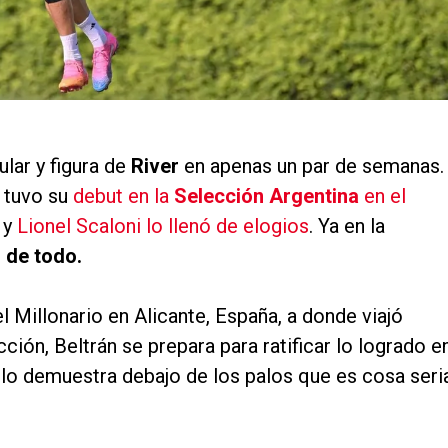
ular y figura de
River
en apenas un par de semanas.
 tuvo su
debut en la
Selección Argentina
en el
l y
Lionel Scaloni lo llenó de elogios
. Ya en la
 de todo.
Millonario en Alicante, España, a donde viajó
ción, Beltrán se prepara para ratificar lo logrado e
o demuestra debajo de los palos que es cosa seria