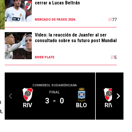
cerrar a Lucas Beltrán
77
MERCADO DE PASES 2026
Video: la reacción de Juanfer al ser
consultado sobre su futuro post Mundial
5
RIVER PLATE
CONMEBOL SUDAMERICANA
CLUB 
FINAL
3
-
0
n
RIV
BLO
RIV
,