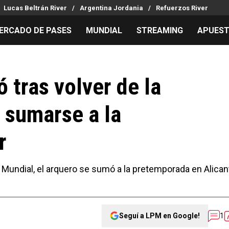
Lucas Beltrán River
Argentina Jordania
Refuerzos River
ERCADO DE PASES
MUNDIAL
STREAMING
APUES
MILLONARIOS
LPM PARA EL HINCHA
APUESTA
Mercado de Pases
Streaming
Noticias
 tras volver de la
Análisis tácticos
Entradas
Guías
 sumarse a la
Juanfer Quintero
Hinchas
Códigos
Chacho Coudet
Los goles de River
Pronósti
r
Ex River
Entrevistas
Apuesta d
Apuestas
 Mundial, el arquero se sumó a la pretemporada en Alican
Seguí a LPM en Google!
1