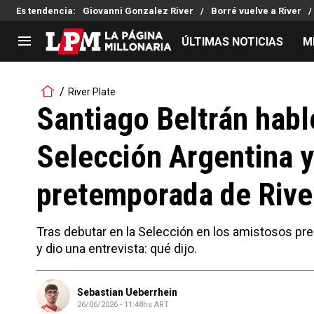
Es tendencia
:
Giovanni Gonzalez River
Borré vuelve a River
ÚLTIMAS NOTICIAS
M
LIGA PROFESIONAL
TORNEOS
River Plate
Noticias
Copa Sudamericana
Santiago Beltrán habló
Tabla de posiciones
Copa Argentina
Selección Argentina y
Fixture
Selección Argentina
Reserva
pretemporada de Rive
Tras debutar en la Selección en los amistosos pre
y dio una entrevista: qué dijo.
Sebastian Ueberrhein
26/06/2026 - 11:48hs ART