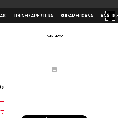
TAS
TORNEO APERTURA
SUDAMERICANA
ANÁLISI
S
PUBLICIDAD
cos
el día
 Mundial 2026
te