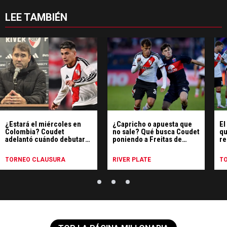
LEE TAMBIÉN
¿Estará el miércoles en
¿Capricho o apuesta que
El
Colombia? Coudet
no sale? Qué busca Coudet
qu
adelantó cuándo debutará
poniendo a Freitas de
re
Thiago Almada
carrilero por derecha
Ti
TORNEO CLAUSURA
RIVER PLATE
T