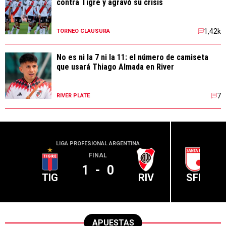
contra Tigre y agravó su crisis
1,42k
TORNEO CLAUSURA
No es ni la 7 ni la 11: el número de camiseta
que usará Thiago Almada en River
7
RIVER PLATE
LIGA PROFESIONAL ARGENTINA
CONME
FINAL
1
-
0
TIG
RIV
SFE
APUESTAS