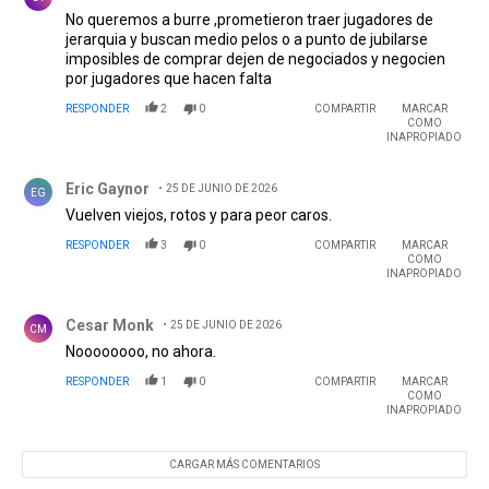
No queremos a burre ,prometieron traer jugadores de
jerarquia y buscan medio pelos o a punto de jubilarse
imposibles de comprar dejen de negociados y negocien
por jugadores que hacen falta
RESPONDER
2
0
COMPARTIR
MARCAR
COMO
INAPROPIADO
Comentario de Eric Gaynor.
Eric Gaynor
25 DE JUNIO DE 2026
EG
Vuelven viejos, rotos y para peor caros.
RESPONDER
3
0
COMPARTIR
MARCAR
COMO
INAPROPIADO
Comentario de Cesar Monk.
Cesar Monk
25 DE JUNIO DE 2026
CM
Noooooooo, no ahora.
RESPONDER
1
0
COMPARTIR
MARCAR
COMO
INAPROPIADO
CARGAR MÁS COMENTARIOS