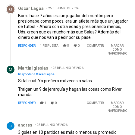
Comentario de Oscar Lagoa.
Oscar Lagoa
25 DE JUNIO DE 2026
Borre hace 7 años era un jugador del montón pero
presionaba como pocos, era un atleta más que un jugador
de futbol. - Ahora con otra edad y presionando menos,
Uds. creen que es mucho más que Salas? Además del
dinero que nos van a pedir por su pase...
RESPONDER
1
RESPUESTA
5
0
COMPARTIR
MARCAR
COMO
INAPROPIADO
Respuesta de Martín Iglesias.
Martín Iglesias
25 DE JUNIO DE 2026
Responder a
Oscar Lagoa
Si tal cual. Yo prefiero mil veces a salas.
Traigan un 9 de jerarquía y hagan las cosas como River
manda
RESPONDER
1
0
COMPARTIR
MARCAR
COMO
INAPROPIADO
Comentario de andres.
andres
25 DE JUNIO DE 2026
3 goles en 10 partidos es más o menos su promedio