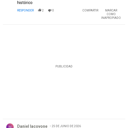
histórico
RESPONDER
2
0
COMPARTIR
MARCAR
COMO
INAPROPIADO
PUBLICIDAD
Comentario de Daniel Iacovone.
Daniel Iacovone
25 DE JUNIO DE 2026
DI