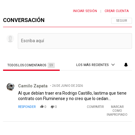
INICIAR SESIÓN
CREAR CUENTA
|
CONVERSACIÓN
SIGA ESTA 
SEGUIR
LOS MÁS RECIENTES
TODOS LOS COMENTARIOS
59
Todos los comentarios
Comentario de Camilo Zapata.
Camilo Zapata
26 DE JUNIO DE 2026
Al que debían traer era Rodrigo Castillo, lastima que tiene
contrato con Fluminense y no creo que lo cedan...
RESPONDER
0
0
COMPARTIR
MARCAR
COMO
INAPROPIADO