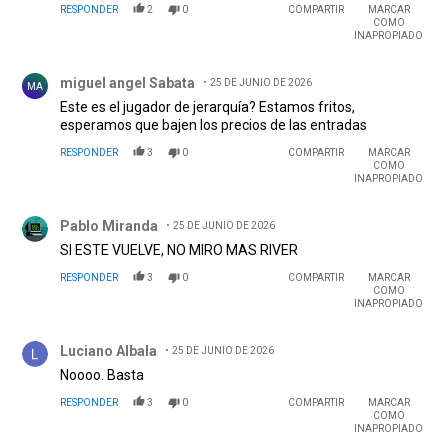
RESPONDER
2
0
COMPARTIR
MARCAR
goleador en su vida....
COMO
INAPROPIADO
Comentario de miguel angel Sabata.
miguel angel Sabata
25 DE JUNIO DE 2026
MA
Este es el jugador de jerarquía? Estamos fritos,
esperamos que bajen los precios de las entradas
RESPONDER
3
0
COMPARTIR
MARCAR
COMO
INAPROPIADO
Comentario de Pablo Miranda.
Pablo Miranda
25 DE JUNIO DE 2026
SI ESTE VUELVE, NO MIRO MAS RIVER
RESPONDER
3
0
COMPARTIR
MARCAR
COMO
INAPROPIADO
Comentario de Luciano Albala.
Luciano Albala
25 DE JUNIO DE 2026
Noooo. Basta
RESPONDER
3
0
COMPARTIR
MARCAR
COMO
INAPROPIADO