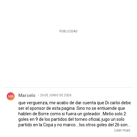
PUBLICIDAD
Comentario de Marcelo.
Marcelo
26 DE JUNIO DE 2026
MA
que verguenza, me acabo de dar cuenta que Di carloi debe
ser el sponsor de esta pagina. Sino no se entiuende que
hablen de Borre como si fuera un goleador...Metio solo 2
goles en 9 de los partidos del torneo oficial, jugo un solo
partido en la Copa y no marco....los otros goles del 26 son
en amistosos...Y a esto lo llaman goleador? En toda su
Leer mas
carrera tiene un promedio de 20%...Es decir, nunca fue